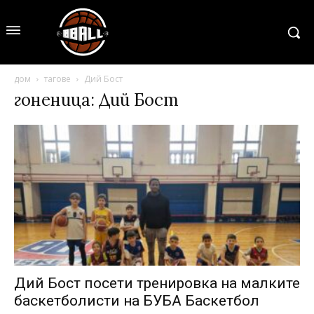
дом
тагове
Дий Бост
гоненица: Дий Бост
Дий Бост посети тренировка на малките
баскетболисти на БУБА Баскетбол