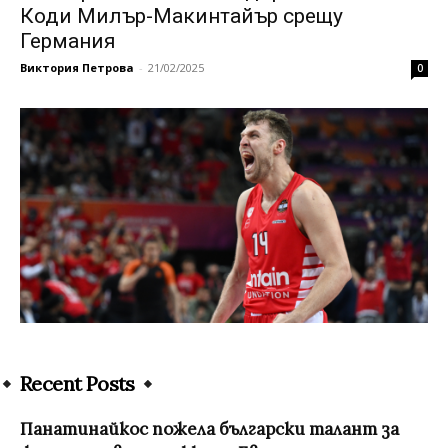
Коди Милър-Макинтайър срещу
Германия
Виктория Петрова
-
21/02/2025
0
Recent Posts
Панатинайкос пожела български талант за