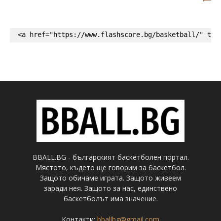
<a href="https://www.flashscore.bg/basketball/" tar
BBALL.BG - българският баскетболен портал.
Мястото, където ще говорим за баскетбол.
Защото обичаме играта. Защото живеем
заради нея. Защото за нас, единствено
баскетболът има значение.
Контакти:
bballbg@gmail.com