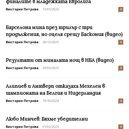
финалите в младежката Евролига
Виктория Петрова
-
13/05/2026
0
Барселона мина през трилър с три
продължения, но оцеля срещу Баскония (видео)
Виктория Петрова
-
20/12/2025
0
Резултати от миналата нощ в НБА (видео)
Виктория Петрова
-
29/03/2025
0
Aлипиев и Антверп отказаха Мехелен в
шампионата на Белгия и Нидерландия
Виктория Петрова
-
19/10/2024
0
Любо Минчев: Бяхме убедителни
Виктория Петрова
-
01/02/2025
0