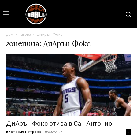
дом
тагове
ДиАрън Фокс
гоненица: ДиАрън Фокс
ДиАрън Фокс отива в Сан Антонио
Виктория Петрова
-
03/02/2025
0