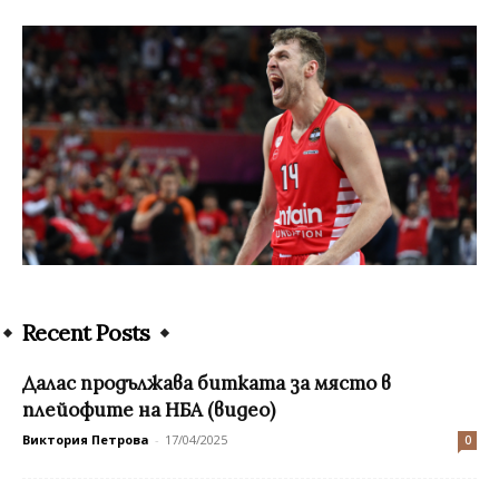
Recent Posts
Далас продължава битката за място в
плейофите на НБА (видео)
Виктория Петрова
-
17/04/2025
0