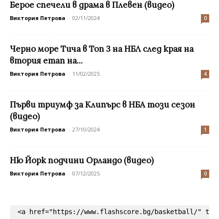
Берое спечели в драма в Плевен (видео)
Виктория Петрова
-
02/11/2024
0
Черно море Тича в Топ 3 на НБЛ след края на
втория етап на...
Виктория Петрова
-
11/02/2025
4
Първи триумф за Клипърс в НБА този сезон
(видео)
Виктория Петрова
-
27/10/2024
1
Ню Йорк подчини Орландо (видео)
Виктория Петрова
-
07/12/2025
0
<a href="https://www.flashscore.bg/basketball/" tar