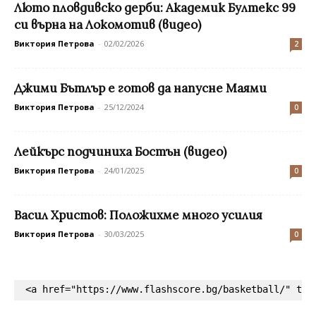
Люто пловдивско дерби: Академик Бултекс 99
си върна на Локомотив (видео)
Виктория Петрова
-
02/02/2026
2
Джими Бътлър е готов да напусне Маями
Виктория Петрова
-
25/12/2024
0
Лейкърс подчиниха Бостън (видео)
Виктория Петрова
-
24/01/2025
0
Васил Христов: Положихме много усилия
Виктория Петрова
-
30/03/2025
0
<a href="https://www.flashscore.bg/basketball/" tar