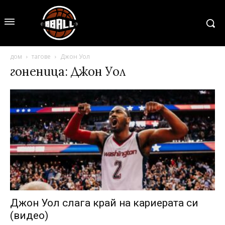
дом
тагове
Джон Уол
гоненица: Джон Уол
Джон Уол слага край на кариерата си
(видео)