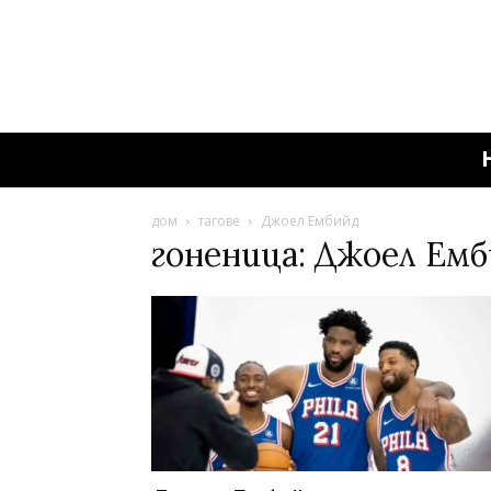
дом
тагове
Джоел Ембийд
гоненица: Джоел Ем