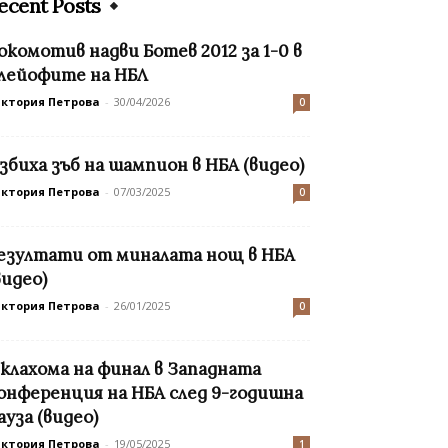
ecent Posts
окомотив надви Ботев 2012 за 1-0 в
лейофите на НБЛ
иктория Петрова
-
30/04/2026
0
збихa зъб на шампион в НБА (видео)
иктория Петрова
-
07/03/2025
0
езултати от миналата нощ в НБА
видео)
иктория Петрова
-
26/01/2025
0
клахома на финал в Западната
онференция на НБА след 9-годишна
ауза (видео)
иктория Петрова
-
19/05/2025
1