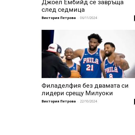
Джоел Ембийд се завръща
след седмица
Виктория Петрова
-
06/11/2024
Филаделфия без двамата си
лидери срещу Милуоки
Виктория Петрова
-
22/10/2024