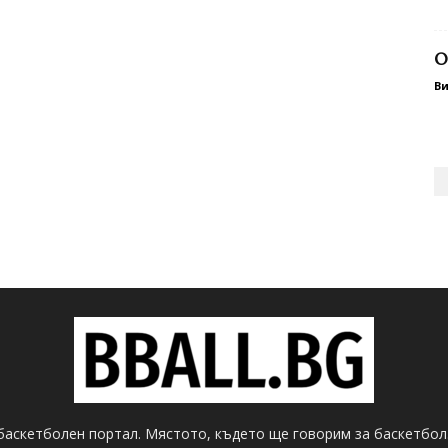
О
В
баскетболен портал. Мястото, където ще говорим за баскетбол