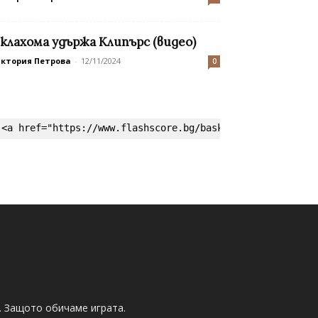
клахома удържа Клипърс (видео)
иктория Петрова
-
12/11/2024
0
<a href="https://www.flashscore.bg/basketball/" target=
. Защото обичаме играта.