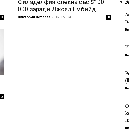
R
Филаделфия олекна със $100
000 заради Джоел Ембийд
Л
Виктория Петрова
-
30/10/2024
0
0
п
В
И
В
Р
(
В
0
О
к
п
В