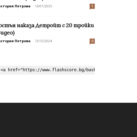
иктория Петрова
-
16/01/2025
1
остън наказа Детройт с 20 тройки
видео)
иктория Петрова
-
13/12/2024
0
<a href="https://www.flashscore.bg/basketball/" target=