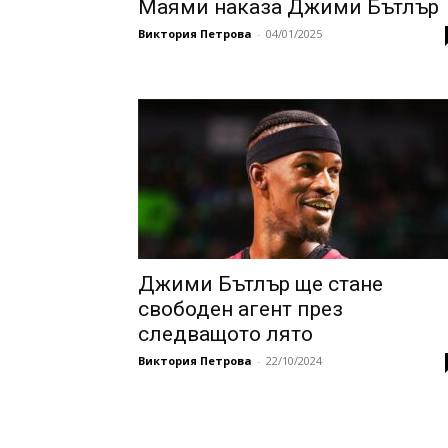
Маями наказа Джими Бътлър
Виктория Петрова
-
04/01/2025
Джими Бътлър ще стане
свободен агент през
следващото лято
Виктория Петрова
-
22/10/2024