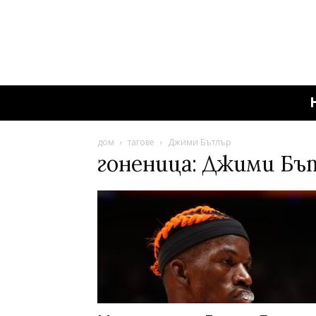
дом
тагове
Джими Бътлър
гоненица: Джими Бъ