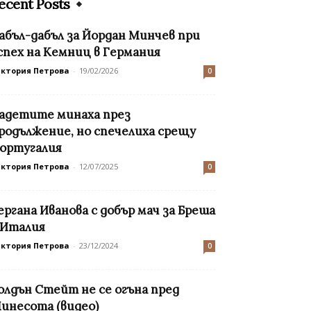
ecent Posts
абъл-дабъл за Йордан Минчев при
спех на Кемниц в Германия
иктория Петрова
-
19/02/2026
0
адетите минаха през
родължение, но спечелиха срещу
ортугалия
иктория Петрова
-
12/07/2025
0
ергана Иванова с добър мач за Бреша
 Италия
иктория Петрова
-
23/12/2024
0
олдън Стейт не се огъна пред
инесота (видео)