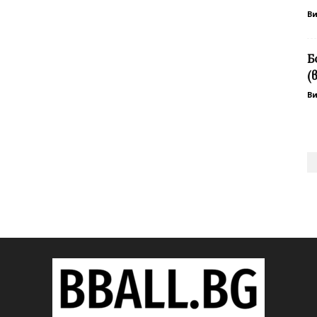
В
Б
(
В