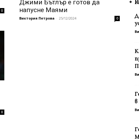
R
Джими Бътлър е готов да
напусне Маями
0
Д
Виктория Петрова
-
25/12/2024
0
у
В
К
п
П
В
Г
в
В
0
Г
М