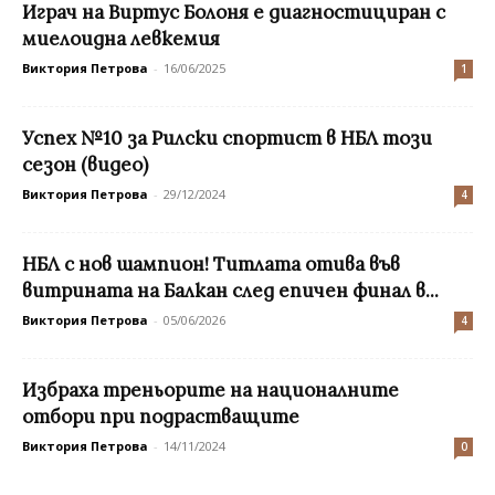
Играч на Виртус Болоня е диагностициран с
миелоидна левкемия
Виктория Петрова
-
16/06/2025
1
Успех №10 за Рилски спортист в НБЛ този
сезон (видео)
Виктория Петрова
-
29/12/2024
4
НБЛ с нов шампион! Титлата отива във
витрината на Балкан след епичен финал в...
Виктория Петрова
-
05/06/2026
4
Избраха треньорите на националните
отбори при подрастващите
Виктория Петрова
-
14/11/2024
0