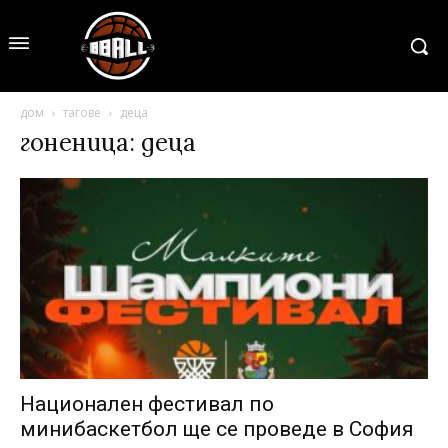
дом
тагове
деца
гоненица: деца
Национален фестивал по
минибаскетбол ще се проведе в София