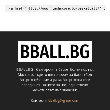
<a href="https://www.flashscore.bg/basketball/" tar
BBALL.BG - българският баскетболен портал.
Мястото, където ще говорим за баскетбол.
Защото обичаме играта. Защото живеем
заради нея. Защото за нас, единствено
баскетболът има значение.
Контакти:
bballbg@gmail.com