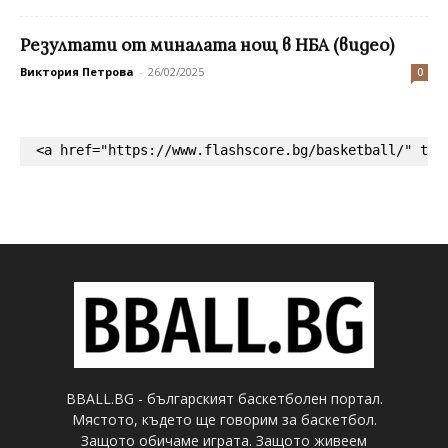
Резултати от миналата нощ в НБА (видео)
Виктория Петрова
-
26/02/2025
0
<a href="https://www.flashscore.bg/basketball/" tar
BBALL.BG - българският баскетболен портал.
Мястото, където ще говорим за баскетбол.
Защото обичаме играта. Защото живеем