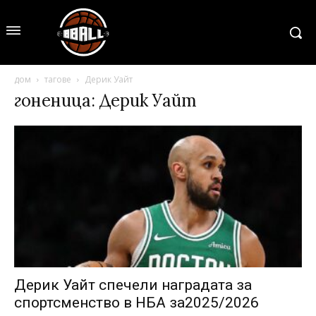
дом
тагове
Дерик Уайт
гоненица: Дерик Уайт
Дерик Уайт спечели наградата за
спортсменство в НБА за2025/2026