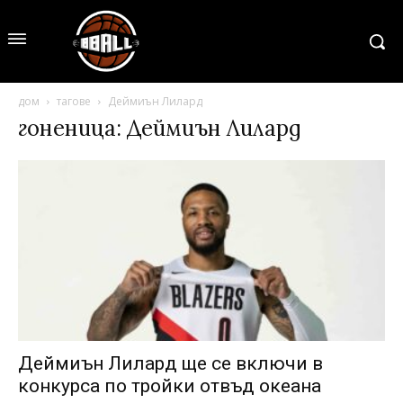
дом
тагове
Деймиън Лилард
гоненица: Деймиън Лилард
Деймиън Лилард ще се включи в
конкурса по тройки отвъд океана