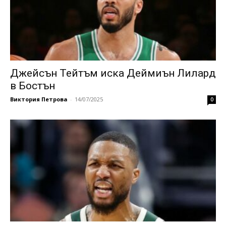
Джейсън Тейтъм иска Деймиън Лилард
в Бостън
Виктория Петрова
-
14/07/2025
0