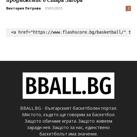
продължение в Стара Загора
Виктория Петрова
-
05/03/2025
2
<a href="https://www.flashscore.bg/basketball/" tar
BBALL.BG - българският баскетболен портал.
Мястото, където ще говорим за баскетбол.
Защото обичаме играта. Защото живеем
заради нея. Защото за нас, единствено
баскетболът има значение.