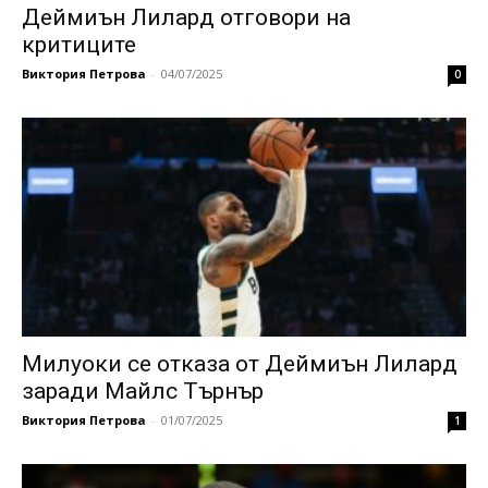
Деймиън Лилард отговори на
критиците
Виктория Петрова
-
04/07/2025
0
Милуоки се отказа от Деймиън Лилард
заради Майлс Търнър
Виктория Петрова
-
01/07/2025
1