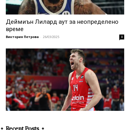
Деймиън Лилард аут за неопределено
време
Виктория Петрова
-
26/03/2025
0
Recent Posts