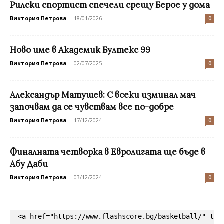
Рилски спортист спечели срещу Берое у дома
Виктория Петрова
-
18/01/2026
0
Ново име в Академик Бултекс 99
Виктория Петрова
-
02/07/2025
0
Александър Матушев: С всеки изминал мач
започвам да се чувствам все по-добре
Виктория Петрова
-
17/12/2024
0
Финалната четворка в Евролигата ще бъде в
Абу Даби
Виктория Петрова
-
03/12/2024
0
<a href="https://www.flashscore.bg/basketball/" tar