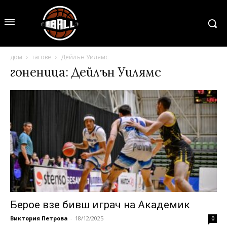
дом
тагове
Дейлън Уилямс
гоненица: Дейлън Уилямс
Берое взе бивш играч на Академик
Виктория Петрова
-
18/12/2025
0