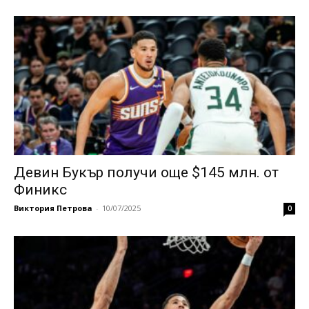
Девин Букър получи още $145 млн. от
Финикс
Виктория Петрова
-
10/07/2025
0