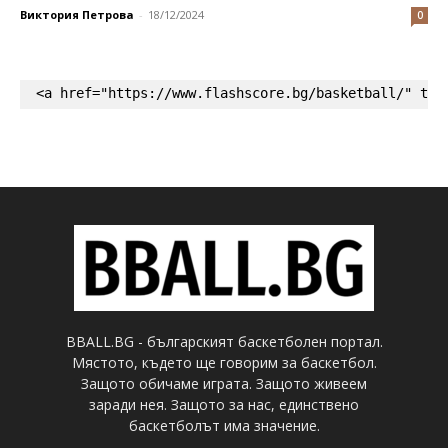
Виктория Петрова
-
18/12/2024
0
<a href="https://www.flashscore.bg/basketball/" tar
BBALL.BG - българският баскетболен портал.
Мястото, където ще говорим за баскетбол.
Защото обичаме играта. Защото живеем
заради нея. Защото за нас, единствено
баскетболът има значение.