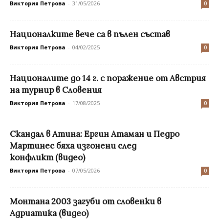
Виктория Петрова
-
31/05/2026
0
Националките вече са в пълен състав
Виктория Петрова
-
04/02/2025
0
Националите до 14 г. с поражение от Австрия
на турнир в Словения
Виктория Петрова
-
17/08/2025
0
Скандал в Атина: Ергин Атаман и Педро
Мартинес бяха изгонени след
конфликт (видео)
Виктория Петрова
-
07/05/2026
0
Монтана 2003 загуби от словенки в
Адриатика (видео)