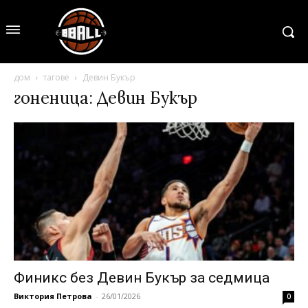
дом
тагове
Девин Букър
гоненица: Девин Букър
Финикс без Девин Букър за седмица
Виктория Петрова
-
26/01/2026
0