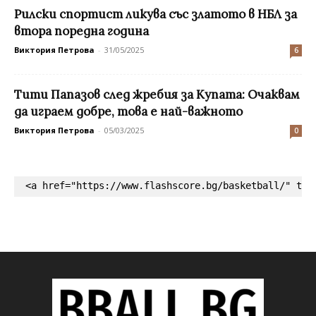
Рилски спортист ликува със златото в НБЛ за
втора поредна година
Виктория Петрова
-
31/05/2025
6
Тити Папазов след жребия за Купата: Очаквам
да играем добре, това е най-важното
Виктория Петрова
-
05/03/2025
0
<a href="https://www.flashscore.bg/basketball/" tar