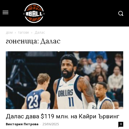
дом
тагове
Далас
гоненица: Далас
Далас дава $119 млн. на Кайри Ървинг
Виктория Петрова
-
25/06/2025
0