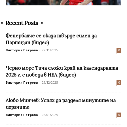
Recent Posts
Фенербахче се оказа твърде силен за
Партизан (видео)
Виктория Петрова
-
22/11/2025
0
Черно море Тича сложи край на календарната
2025 г. с победа в НБЛ (видео)
Виктория Петрова
-
29/12/2025
0
Любо Минчев: Успях да разделя минутите на
играчите
Виктория Петрова
-
04/01/2025
0