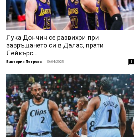
Лука Дончич се развихри при
завръщането си в Далас, прати
Лейкърс...
Виктория Петрова
-
10/04/2025
1