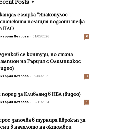
ecent Posts
кандал с марка “Янакопулос”:
спанската полиция подгони шефа
а ПАО
иктория Петрова
-
01/05/2026
0
езенков се контузи, но стана
ампион на Гърция с Олимпиакос
видео)
иктория Петрова
-
09/06/2025
3
2 поред за Кливланд в НБА (видео)
иктория Петрова
-
12/11/2024
1
ерое започва в турнира Еврокъп за
ени в началото на октомври