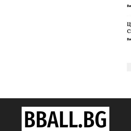
В
Ц
С
В