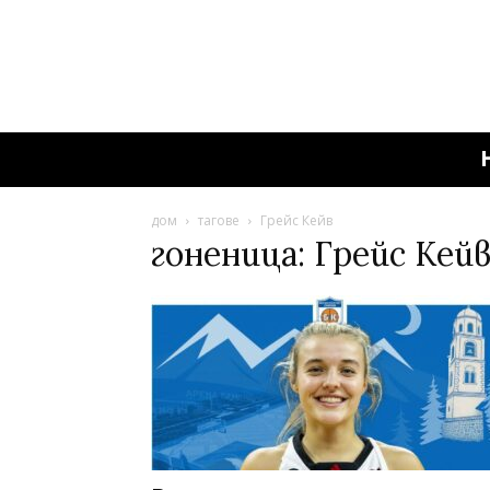
дом
тагове
Грейс Кейв
гоненица: Грейс Кей