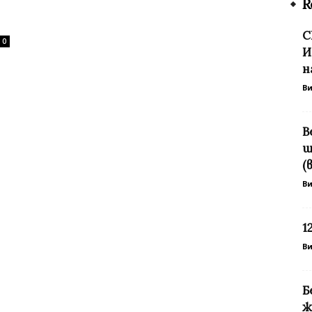
R
С
0
И
н
В
В
ш
(
В
1
В
Б
ж