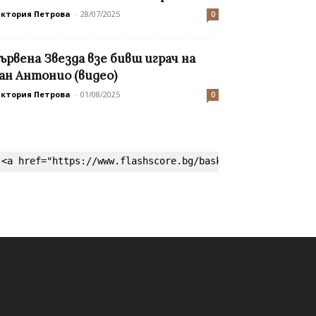
иктория Петрова
-
28/07/2025
0
ървена Звезда взе бивш играч на
ан Антонио (видео)
иктория Петрова
-
01/08/2025
0
<a href="https://www.flashscore.bg/basketball/" target=