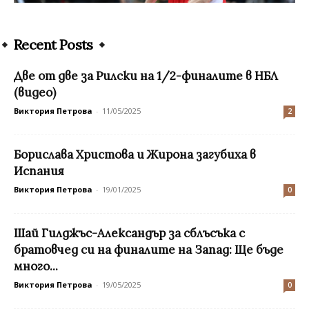
Recent Posts
Две от две за Рилски на 1/2-финалите в НБЛ
(видео)
Виктория Петрова
-
11/05/2025
2
Борислава Христова и Жирона загубиха в
Испания
Виктория Петрова
-
19/01/2025
0
Шай Гилджъс-Александър за сблъсъка с
братовчед си на финалите на Запад: Ще бъде
много...
Виктория Петрова
-
19/05/2025
0