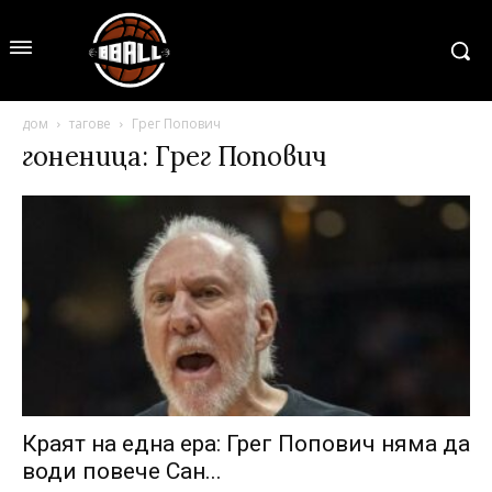
дом
тагове
Грег Попович
гоненица: Грег Попович
Краят на една ера: Грег Попович няма да
води повече Сан...