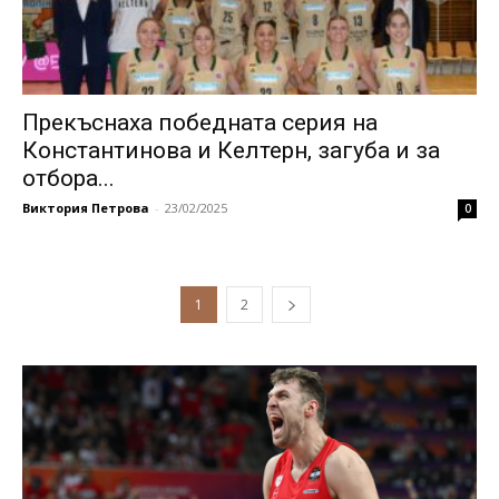
Прекъснаха победната серия на
Константинова и Келтерн, загуба и за
отбора...
Виктория Петрова
-
23/02/2025
0
1
2