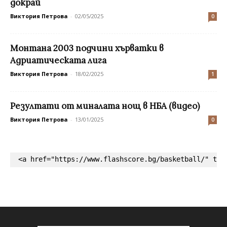
докрай
Виктория Петрова
-
02/05/2025
0
Монтана 2003 подчини хърватки в
Адриатическата лига
Виктория Петрова
-
18/02/2025
1
Резултати от миналата нощ в НБА (видео)
Виктория Петрова
-
13/01/2025
0
<a href="https://www.flashscore.bg/basketball/" tar