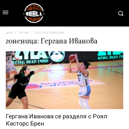
дом
тагове
Гергана Иванова
гоненица: Гергана Иванова
Гергана Иванова се разделя с Роял
Касторс Брен