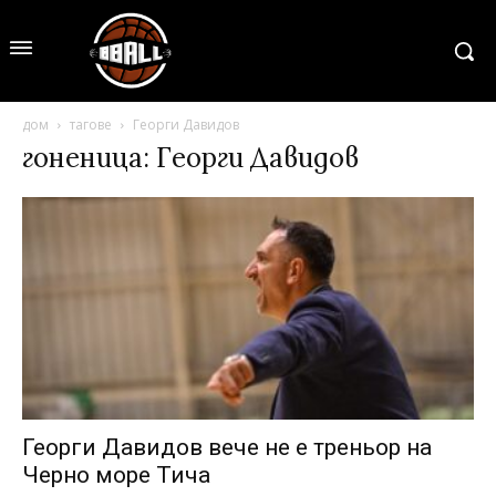
дом
тагове
Георги Давидов
гоненица: Георги Давидов
Георги Давидов вече не е треньор на
Черно море Тича