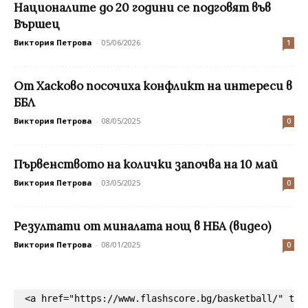
Националите до 20 години се подговят във
Вършец
Виктория Петрова
-
05/06/2026
1
От Хасково посочиха конфликт на интереси в
ББЛ
Виктория Петрова
-
08/05/2025
0
Първенството на колички започва на 10 май
Виктория Петрова
-
03/05/2025
0
Резултати от миналата нощ в НБА (видео)
Виктория Петрова
-
08/01/2025
0
<a href="https://www.flashscore.bg/basketball/" tar