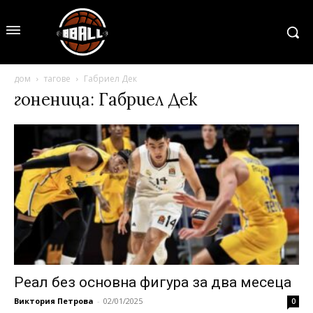
дом
тагове
Габриел Дек
гоненица: Габриел Дек
Реал без основна фигура за два месеца
Виктория Петрова
-
02/01/2025
0