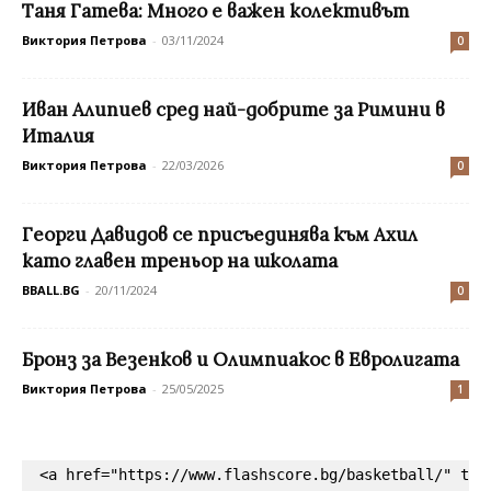
Таня Гатева: Много е важен колективът
Виктория Петрова
-
03/11/2024
0
Иван Алипиев сред най-добрите за Римини в
Италия
Виктория Петрова
-
22/03/2026
0
Георги Давидов се присъединява към Ахил
като главен треньор на школата
BBALL.BG
-
20/11/2024
0
Бронз за Везенков и Олимпиакос в Евролигата
Виктория Петрова
-
25/05/2025
1
<a href="https://www.flashscore.bg/basketball/" tar