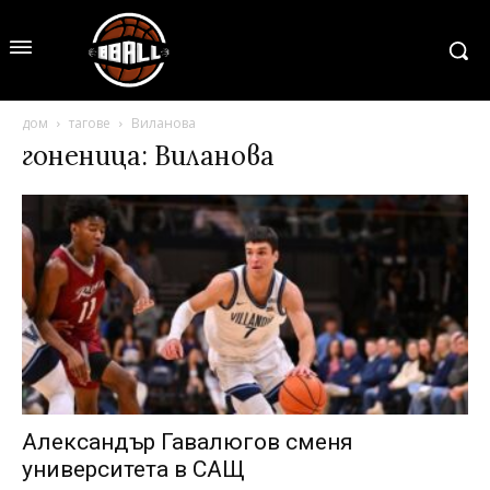
дом
тагове
Виланова
гоненица: Виланова
Александър Гавалюгов сменя
университета в САЩ