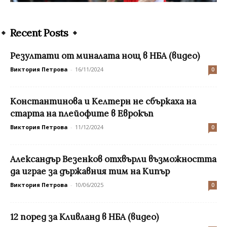
Recent Posts
Резултати от миналата нощ в НБА (видео)
Виктория Петрова
-
16/11/2024
0
Константинова и Келтерн не сбъркаха на
старта на плейофите в Еврокъп
Виктория Петрова
-
11/12/2024
0
Александър Везенков отхвърли възможността
да играе за държавния тим на Кипър
Виктория Петрова
-
10/06/2025
0
12 поред за Кливланд в НБА (видео)