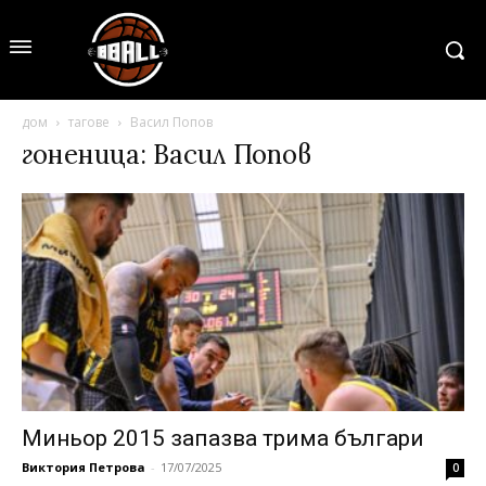
дом
тагове
Васил Попов
гоненица: Васил Попов
Миньор 2015 запазва трима българи
Виктория Петрова
-
17/07/2025
0