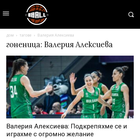
дом
тагове
Валерия Алексиева
гоненица: Валерия Алексиева
Валерия Алексиева: Подкрепяхме се и
играхме с огромно желание