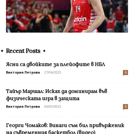
Recent Posts
Ясни са двойките за плейофите в НБЛ
Виктория Петрова
-
27/04/2025
0
Тайър Маршал: Исках да доминирам във
физическата игра в защита
Виктория Петрова
-
06/03/2025
0
Георги Чомаков: Винаги съм бил привърженик
на съвременния баскетбол (видео)