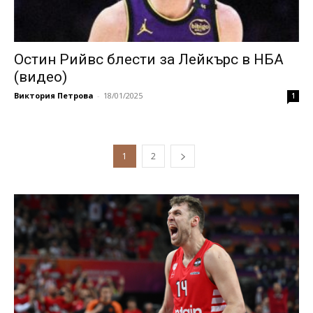
Остин Рийвс блести за Лейкърс в НБА
(видео)
Виктория Петрова
-
18/01/2025
1
1
2