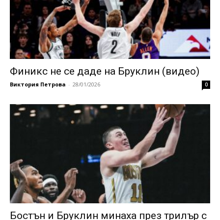
Финикс не се даде на Бруклин (видео)
Виктория Петрова
-
28/01/2026
0
Бостън и Бруклин минаха през трилър с