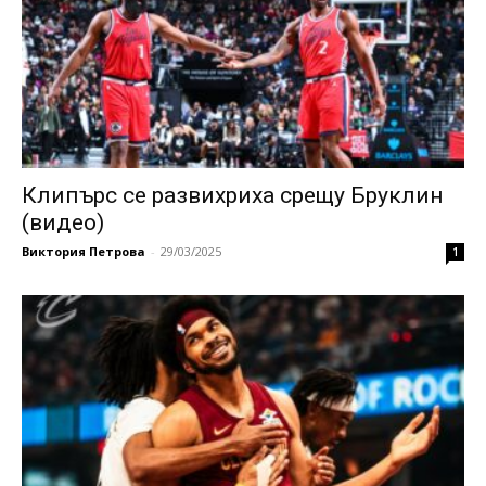
Клипърс се развихриха срещу Бруклин
(видео)
Виктория Петрова
-
29/03/2025
1