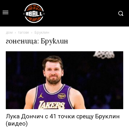
дом
тагове
Бруклин
гоненица: Бруклин
Лука Дончич с 41 точки срещу Бруклин
(видео)