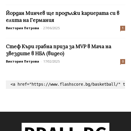
Йордан Минчев ще продължи кариерата си в
елита на Германия
Виктория Петрова
-
27/06/2025
1
Стеф Къри грабна приза за MVP в Мача на
звездите в НБА (видео)
Виктория Петрова
-
17/02/2025
0
<a href="https://www.flashscore.bg/basketball/" tar