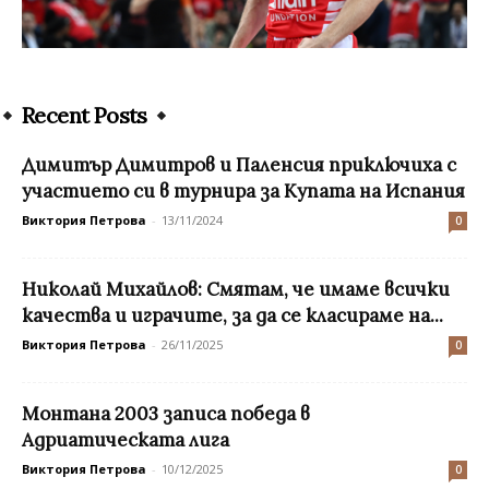
Recent Posts
Димитър Димитров и Паленсия приключиха с
участието си в турнира за Купата на Испания
Виктория Петрова
-
13/11/2024
0
Николай Михайлов: Смятам, че имаме всички
качества и играчите, за да се класираме на...
Виктория Петрова
-
26/11/2025
0
Монтана 2003 записа победа в
Адриатическата лига
Виктория Петрова
-
10/12/2025
0