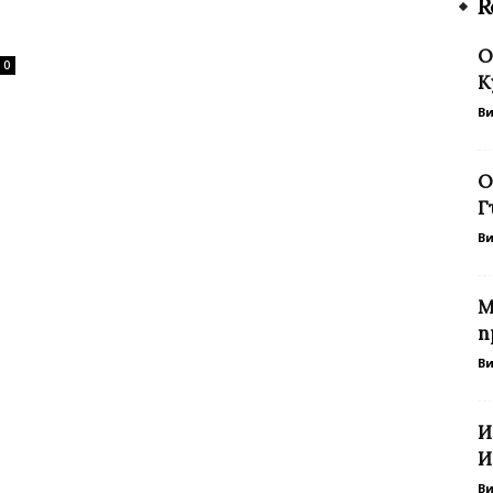
R
O
0
К
В
О
Г
В
М
п
В
И
И
В