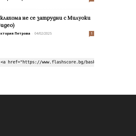
клахома не се затрудни с Милуоки
видео)
иктория Петрова
-
04/02/2025
1
<a href="https://www.flashscore.bg/basketball/" target=