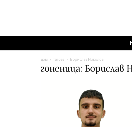
дом
тагове
Борислав Николов
гоненица: Борислав 