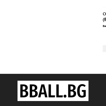
О
(
В