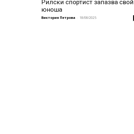
Рилски спортист запазва свой
юноша
Виктория Петрова
-
18/08/2025