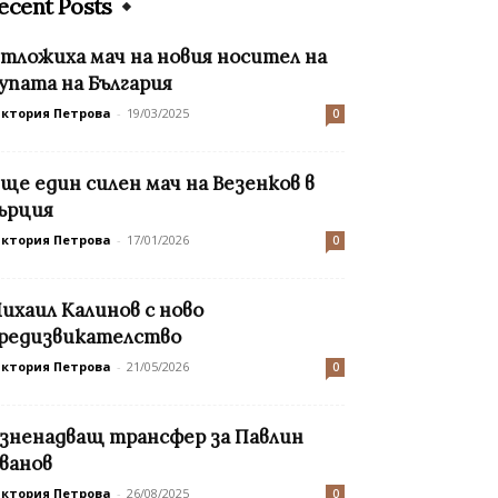
ecent Posts
тложиха мач на новия носител на
упата на България
иктория Петрова
-
19/03/2025
0
ще един силен мач на Везенков в
ърция
иктория Петрова
-
17/01/2026
0
ихаил Калинов с ново
редизвикателство
иктория Петрова
-
21/05/2026
0
зненадващ трансфер за Павлин
ванов
иктория Петрова
-
26/08/2025
0