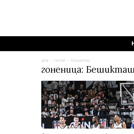
дом
тагове
Бешикташ
гоненица: Бешикта