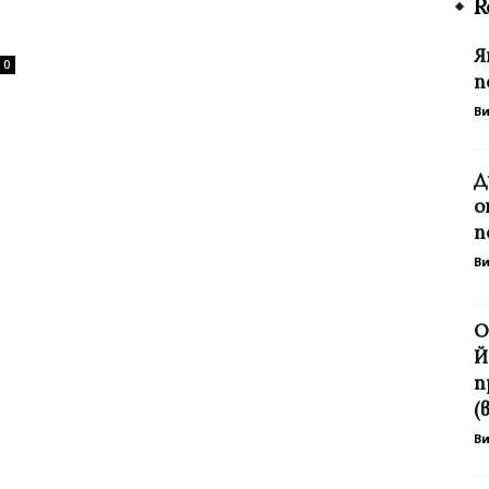
R
Я
0
п
В
Д
о
п
В
О
Й
п
(
В