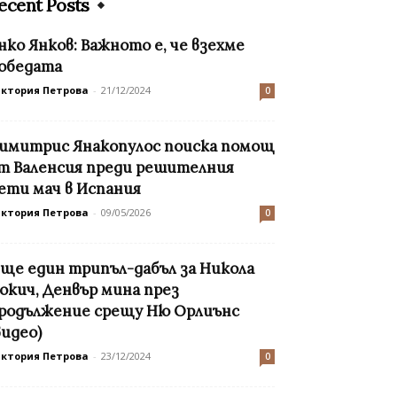
ecent Posts
нко Янков: Важното е, че взехме
обедата
иктория Петрова
-
21/12/2024
0
имитрис Янакопулос поиска помощ
т Валенсия преди решителния
ети мач в Испания
иктория Петрова
-
09/05/2026
0
ще един трипъл-дабъл за Никола
окич, Денвър мина през
родължение срещу Ню Орлиънс
видео)
иктория Петрова
-
23/12/2024
0