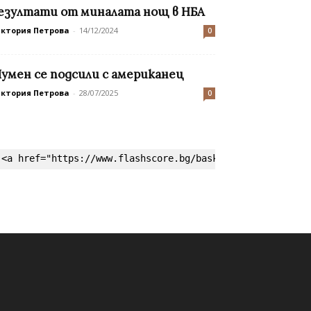
езултати от миналата нощ в НБА
иктория Петрова
-
14/12/2024
0
умен се подсили с американец
иктория Петрова
-
28/07/2025
0
<a href="https://www.flashscore.bg/basketball/" target=