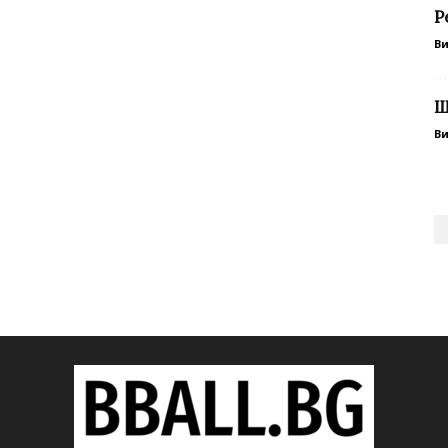
Р
В
Ш
В