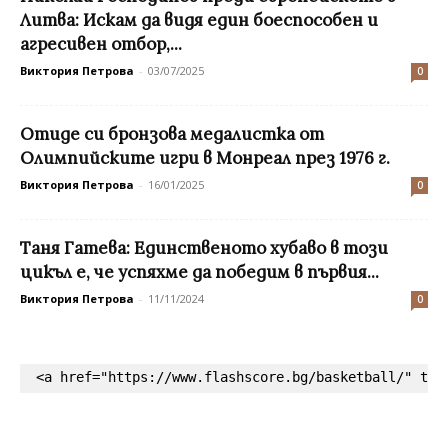
Литва: Искам да видя един боеспособен и
агресивен отбор,...
Виктория Петрова
-
03/07/2025
0
Отиде си бронзова медалистка от
Олимпийските игри в Монреал през 1976 г.
Виктория Петрова
-
16/01/2025
0
Таня Гатева: Единственото хубаво в този
цикъл е, че успяхме да победим в първия...
Виктория Петрова
-
11/11/2024
0
<a href="https://www.flashscore.bg/basketball/" tar