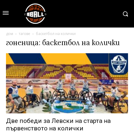
дом
тагове
баскетбол на колички
гоненица: баскетбол на колички
Две победи за Левски на старта на
първенството на колички