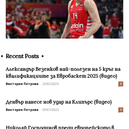
Recent Posts
Александър Везенков най-полезен на 5 кръг на
квалификациите за Евробаскет 2025 (видео)
Виктория Петрова
-
22/02/2025
0
Денвър нанесе нов удар на Клипърс (видео)
Виктория Петрова
-
09/01/2025
0
Николай Господинов преди европейското в