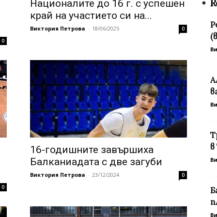
R
Националите до 16 г. с успешен
край на участието си на...
Р
Виктория Петрова
-
18/06/2025
0
(
0
В
А
в
В
Т
в
16-годишните завършиха
Балканиадата с две загуби
В
Виктория Петрова
-
23/12/2024
0
0
Б
п
В