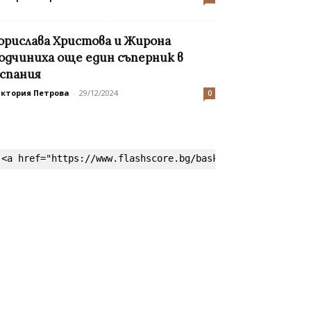
орислава Христова и Жирона
одчиниха още един съперник в
спания
иктория Петрова
-
29/12/2024
0
<a href="https://www.flashscore.bg/basketball/" target=