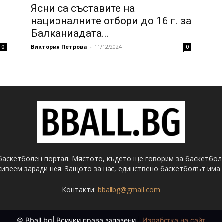
Ясни са съставите на
националните отбори до 16 г. за
Балканиадата...
Виктория Петрова
-
11/12/2024
0
0
баскетболен портал. Мястото, където ще говорим за баскетбол
ивеем заради нея. Защото за нас, единствено баскетболът има 
Контакти:
bballbg@gmail.com
© Bball.bg| Всички права запазени
|
Изработка на сайт