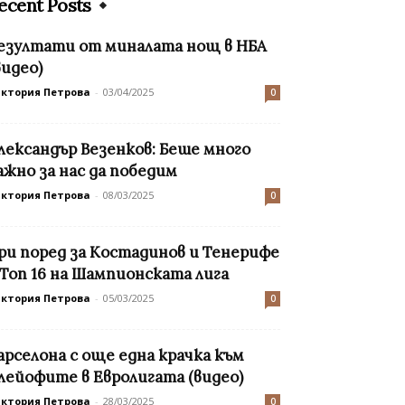
ecent Posts
езултати от миналата нощ в НБА
видео)
иктория Петрова
-
03/04/2025
0
лександър Везенков: Беше много
ажно за нас да победим
иктория Петрова
-
08/03/2025
0
ри поред за Костадинов и Тенерифе
 Топ 16 на Шампионската лига
иктория Петрова
-
05/03/2025
0
арселона с още една крачка към
лейофите в Евролигата (видео)
иктория Петрова
-
28/03/2025
0