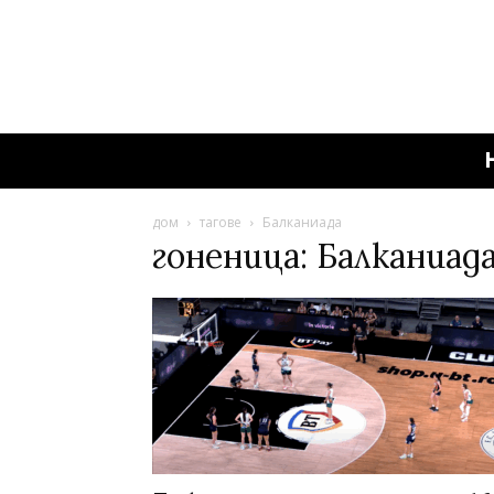
дом
тагове
Балканиада
гоненица: Балканиад