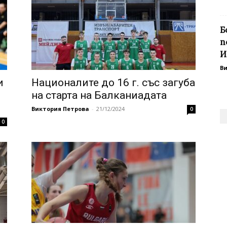
Б
п
И
В
и
Националите до 16 г. със загуба
на старта на Балканиадата
Виктория Петрова
-
21/12/2024
0
0