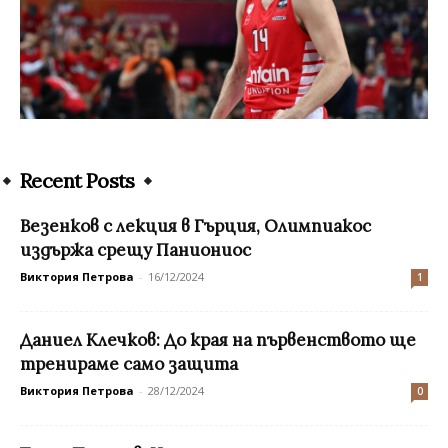
Recent Posts
Везенков с лекция в Гърция, Олимпиакос
издържа срещу Паниониос
Виктория Петрова
-
16/12/2024
1
Даниел Клечков: До края на първенството ще
тренираме само защита
Виктория Петрова
-
28/12/2024
0