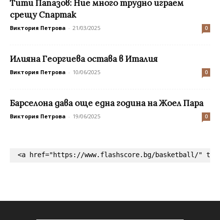
Тити Папазов: Ние много трудно играем
срещу Спартак
Виктория Петрова
-
21/03/2025
0
Илияна Георгиева остава в Италия
Виктория Петрова
-
10/06/2025
0
Барселона дава още една година на Жоел Пара
Виктория Петрова
-
19/06/2025
0
<a href="https://www.flashscore.bg/basketball/" tar