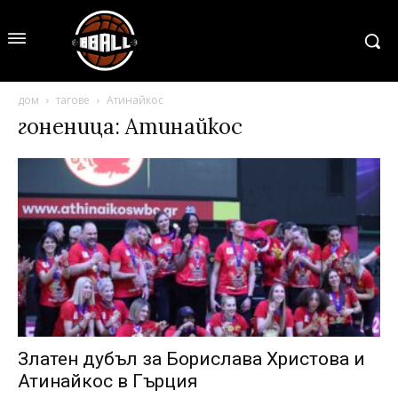
дом
тагове
Атинайкос
гоненица: Атинайкос
Златен дубъл за Борислава Христова и
Атинайкос в Гърция