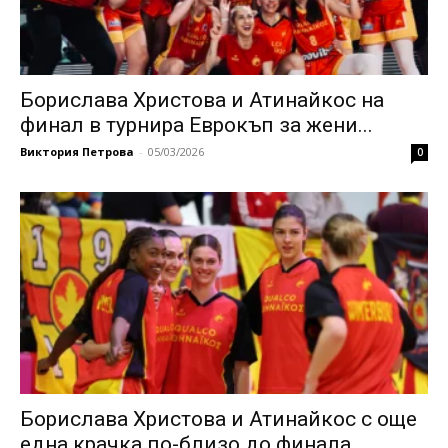
Борислава Христова и Атинайкос на
финал в турнира Еврокъп за жени...
Виктория Петрова
-
05/03/2026
0
Бориславa Христова и Атинайкос с още
една крачка по-близо до финала...