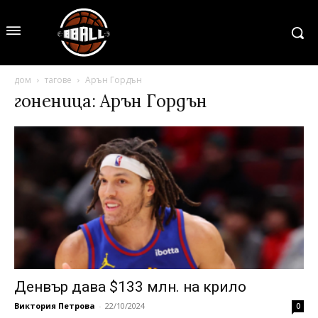
дом
тагове
Арън Гордън
гоненица: Арън Гордън
Денвър дава $133 млн. на крило
Виктория Петрова
-
22/10/2024
0