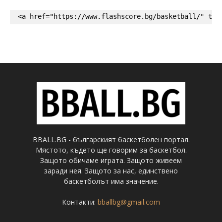
<a href="https://www.flashscore.bg/basketball/" tar
BBALL.BG - българският баскетболен портал.
Мястото, където ще говорим за баскетбол.
Защото обичаме играта. Защото живеем
заради нея. Защото за нас, единствено
баскетболът има значение.
Контакти:
bballbg@gmail.com