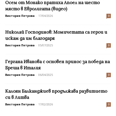
Осем от Монако пратиха Апоел на шесто
място в Евролигата (видео)
Виктория Петрова
-
17/04/2026
0
Николай Господинов: Момичетата са герои и
искам да им благодаря
Виктория Петрова
-
05/07/2025
0
Гергана Иванова с основен принос за победа на
Бреша в Италия
Виктория Петрова
-
06/04/2025
0
Калоян Балканджиев продължава развитието
си в Литва
Виктория Петрова
-
17/02/2026
0