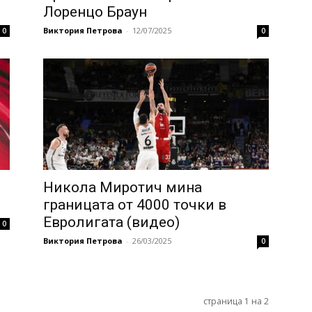
Лоренцо Браун
Виктория Петрова
-
12/07/2025
0
0
Никола Миротич мина
границата от 4000 точки в
Евролигата (видео)
0
Виктория Петрова
-
26/03/2025
0
страница 1 на 2