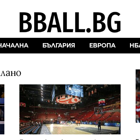
НАЧАЛНА
БЪЛГАРИЯ
ЕВРОПА
НБ
илано