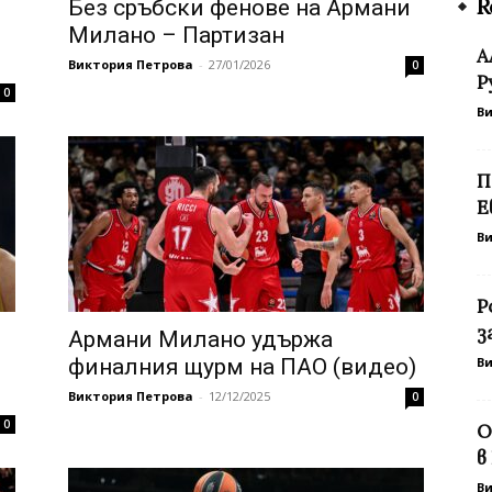
R
Без сръбски фенове на Армани
Милано – Партизан
А
Виктория Петрова
-
27/01/2026
0
Р
0
В
П
Е
В
Р
з
Армани Милано удържа
финалния щурм на ПАО (видео)
В
Виктория Петрова
-
12/12/2025
0
0
О
в
В