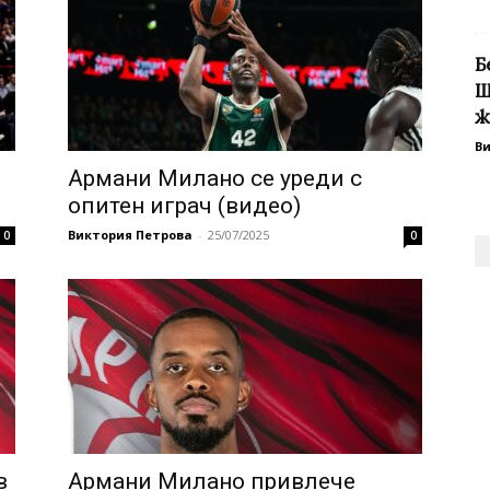
Б
Ш
ж
В
Aрмани Милано се уреди с
опитен играч (видео)
Виктория Петрова
-
25/07/2025
0
0
в
Армани Милано привлече