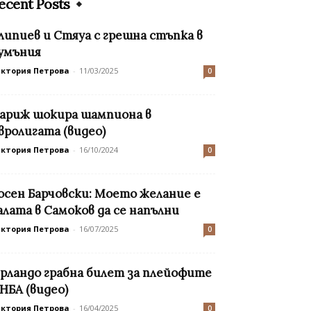
ecent Posts
липиев и Стяуа с грешна стъпка в
умъния
иктория Петрова
-
11/03/2025
0
ариж шокира шампиона в
вролигата (видео)
иктория Петрова
-
16/10/2024
0
осен Барчовски: Моето желание е
алата в Самоков да се напълни
иктория Петрова
-
16/07/2025
0
рландо грабна билет за плейофите
 НБА (видео)
иктория Петрова
-
16/04/2025
0