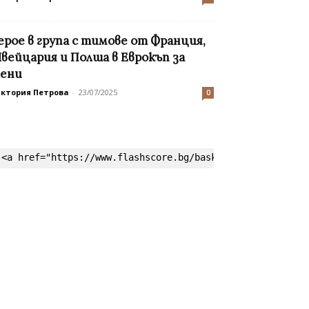
ерое в група с тимове от Франция,
вейцария и Полша в Еврокъп за
ени
иктория Петрова
-
23/07/2025
0
<a href="https://www.flashscore.bg/basketball/" target=