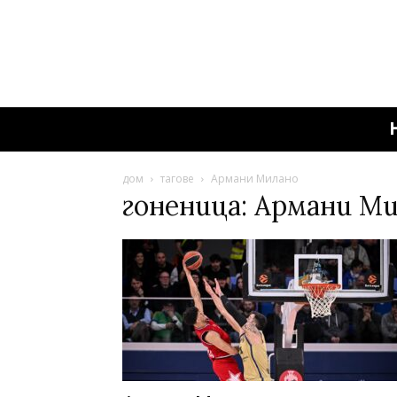
дом
тагове
Армани Милано
гоненица: Армани М