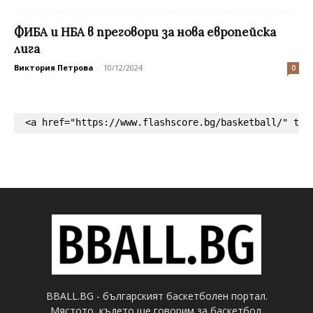
ФИБА и НБА в преговори за нова европейска
лига
Виктория Петрова
-
10/12/2024
0
<a href="https://www.flashscore.bg/basketball/" tar
BBALL.BG - българският баскетболен портал.
Мястото, където ще говорим за баскетбол.