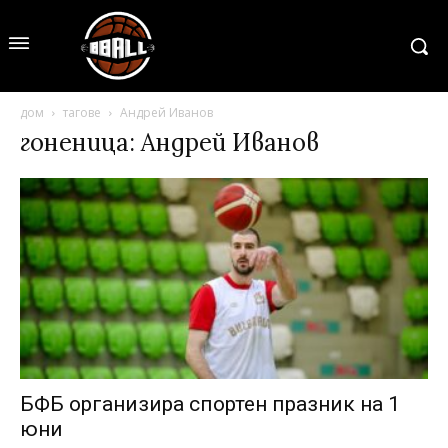
дом
тагове
Андрей Иванов
гоненица: Андрей Иванов
БФБ организира спортен празник на 1
юни