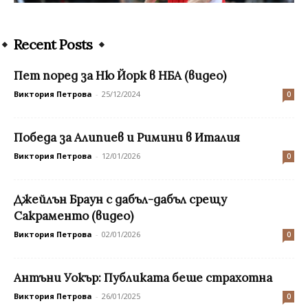
Recent Posts
Пет поред за Ню Йорк в НБА (видео)
Виктория Петрова
-
25/12/2024
0
Победа за Алипиев и Римини в Италия
Виктория Петрова
-
12/01/2026
0
Джейлън Браун с дабъл-дабъл срещу
Сакраменто (видео)
Виктория Петрова
-
02/01/2026
0
Антъни Уокър: Публиката беше страхотна
Виктория Петрова
-
26/01/2025
0