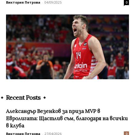
Виктория Петрова
-
04/09/2025
0
Recent Posts
Александър Везенков за приза МVP в
Евролигата: Щастлив съм, благодаря на всички
в клуба
Виктория Петрова
-
27/04/2026
0