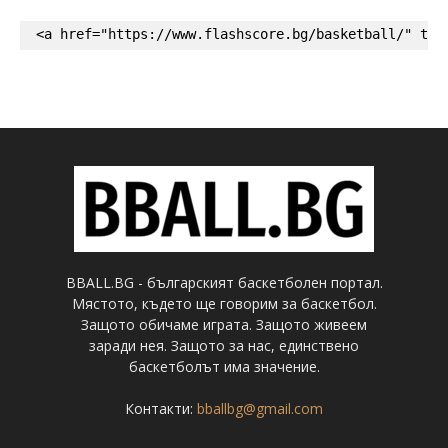
<a href="https://www.flashscore.bg/basketball/" tar
BBALL.BG - българският баскетболен портал.
Мястото, където ще говорим за баскетбол.
Защото обичаме играта. Защото живеем
заради нея. Защото за нас, единствено
баскетболът има значение.
Контакти:
bballbg@gmail.com