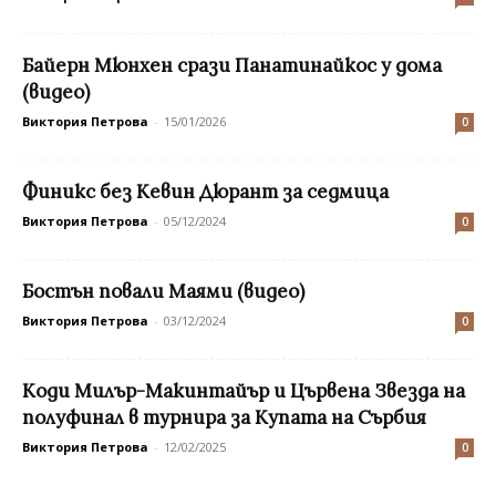
Байерн Мюнхен срази Панатинайкос у дома
(видео)
Виктория Петрова
-
15/01/2026
0
Финикс без Кевин Дюрант за седмица
Виктория Петрова
-
05/12/2024
0
Бостън повали Маями (видео)
Виктория Петрова
-
03/12/2024
0
Коди Милър-Макинтайър и Цървена Звезда на
полуфинал в турнира за Купата на Сърбия
Виктория Петрова
-
12/02/2025
0