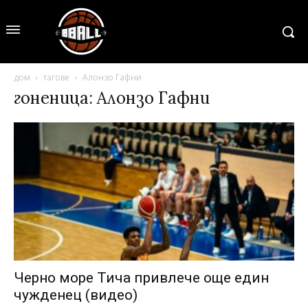
дом
тагове
Алонзо Гафни
гоненица: Алонзо Гафни
Черно море Тича привлече още един
чужденец (видео)