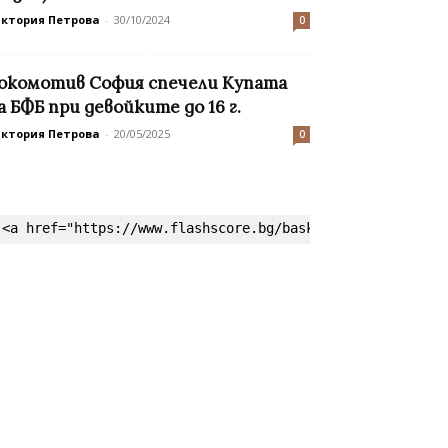
иктория Петрова
-
30/10/2024
0
окомотив София спечели Купата
а БФБ при девойките до 16 г.
иктория Петрова
-
20/05/2025
0
<a href="https://www.flashscore.bg/basketball/" target=