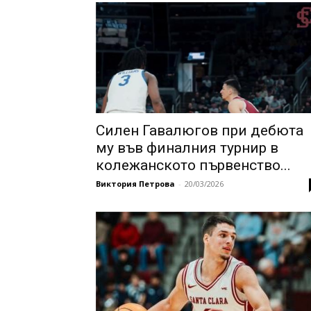
Силен Гавалюгов при дебюта
му във финалния турнир в
колежанското първенство...
Виктория Петрова
-
20/03/2026