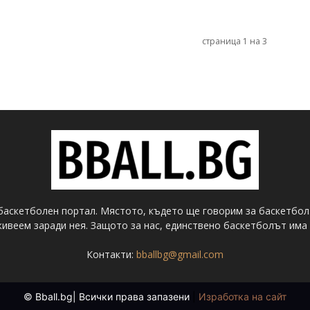
страница 1 на 3
баскетболен портал. Мястото, където ще говорим за баскетбол
ивеем заради нея. Защото за нас, единствено баскетболът има 
Контакти:
bballbg@gmail.com
© Bball.bg| Всички права запазени
|
Изработка на сайт