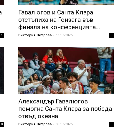
а
Гавалюгов и Санта Клара
отстъпиха на Гонзага във
финала на конференцията...
Виктория Петрова
-
11/03/2026
1
0
Александър Гавалюгов
помогна Санта Клара за победа
отвъд океана
Виктория Петрова
-
09/03/2026
0
0