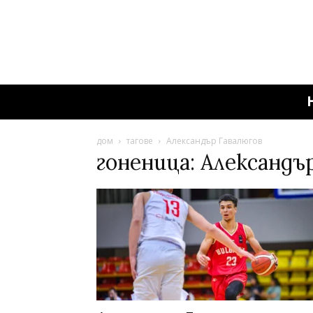
дом
тагове
Александър Гавалюгов
гоненица: Александъ