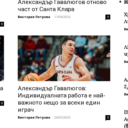
R
Александър Гавалюгов отново
част от Санта Клара
Х
Виктория Петрова
-
17/04/2026
0
Л
0
В
Л
и
В
A
2
а
Александър Гавалюгов:
Индивидуалната работа е най-
В
важното нещо за всеки един
0
играч
П
Виктория Петрова
-
26/03/2026
0
А
(