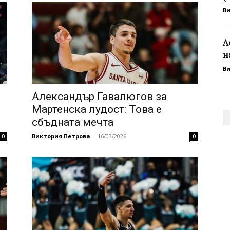
В
Л
н
В
Александър Гавалюгов за
Мартенска лудост: Това е
сбъдната мечта
Виктория Петрова
-
16/03/2026
0
0