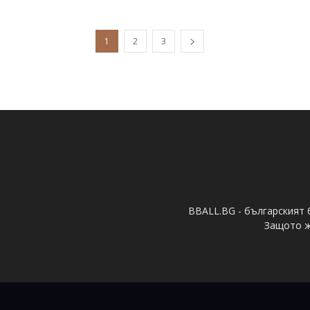
1
2
3
BBALL.BG - българският 
Защото ж