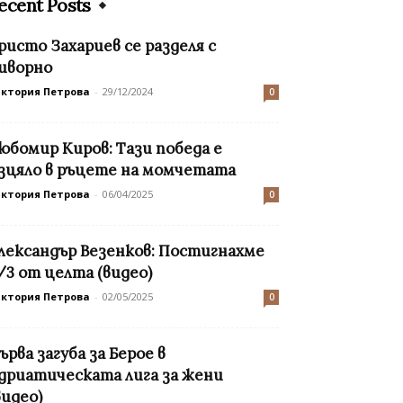
ecent Posts
ристо Захариев се разделя с
иворно
иктория Петрова
-
29/12/2024
0
юбомир Киров: Тази победа е
зцяло в ръцете на момчетата
иктория Петрова
-
06/04/2025
0
лександър Везенков: Постигнахме
/3 от целта (видео)
иктория Петрова
-
02/05/2025
0
ърва загуба за Берое в
дриатическата лига за жени
видео)