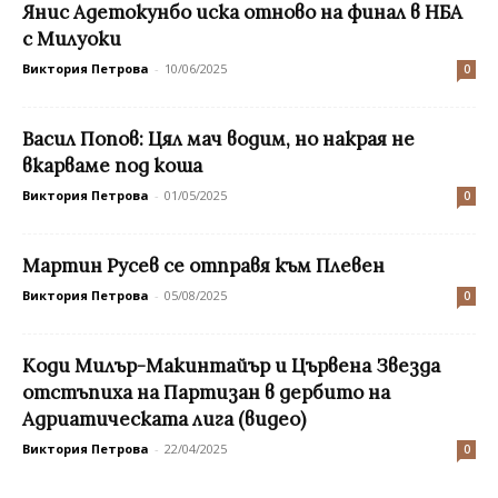
Янис Адетокунбо иска отново на финал в НБА
с Милуоки
Виктория Петрова
-
10/06/2025
0
Васил Попов: Цял мач водим, но накрая не
вкарваме под коша
Виктория Петрова
-
01/05/2025
0
Мартин Русев се отправя към Плевен
Виктория Петрова
-
05/08/2025
0
Коди Милър-Макинтайър и Цървена Звезда
отстъпиха на Партизан в дербито на
Адриатическата лига (видео)
Виктория Петрова
-
22/04/2025
0