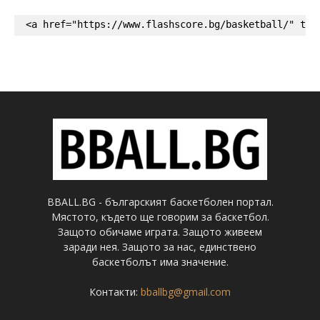
<a href="https://www.flashscore.bg/basketball/" tar
BBALL.BG - българският баскетболен портал.
Мястото, където ще говорим за баскетбол.
Защото обичаме играта. Защото живеем
заради нея. Защото за нас, единствено
баскетболът има значение.
Контакти:
bballbg@gmail.com