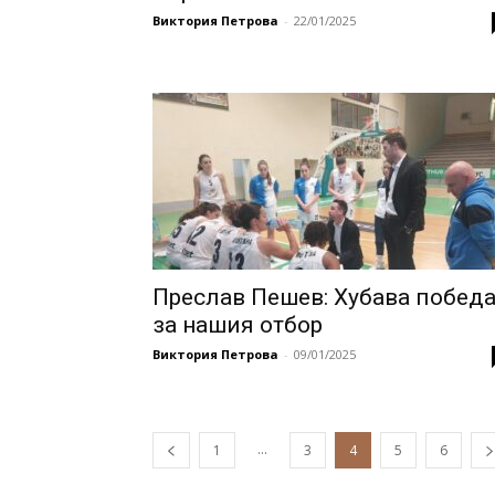
Виктория Петрова
-
22/01/2025
Преслав Пешев: Хубава побед
за нашия отбор
Виктория Петрова
-
09/01/2025
...
1
3
4
5
6