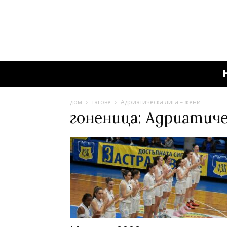
дом
тагове
Адриатическа лига – жени
гоненица: Адриатиче