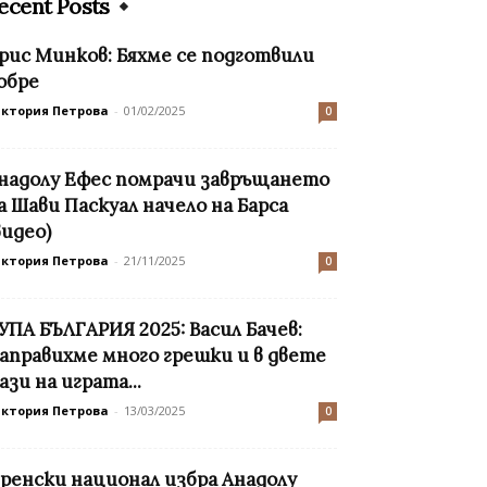
ecent Posts
рис Минков: Бяхме се подготвили
обре
иктория Петрова
-
01/02/2025
0
надолу Ефес помрачи завръщането
а Шави Паскуал начело на Барса
видео)
иктория Петрова
-
21/11/2025
0
УПА БЪЛГАРИЯ 2025: Васил Бачев:
аправихме много грешки и в двете
ази на играта...
иктория Петрова
-
13/03/2025
0
ренски национал избра Анадолу