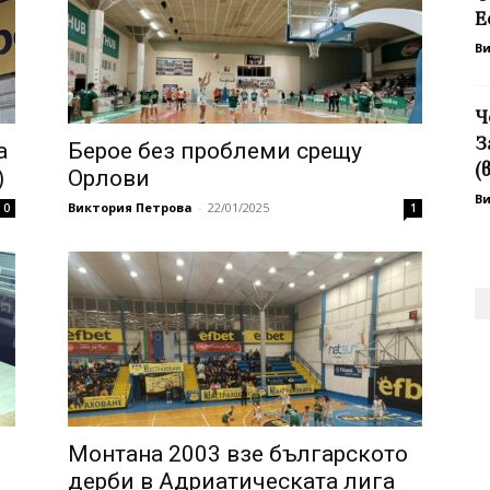
Е
В
Ч
З
а
Берое без проблеми срещу
(
)
Орлови
В
Виктория Петрова
-
22/01/2025
0
1
Монтана 2003 взе българското
дерби в Адриатическата лига