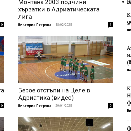
R
Монтана 2003 подчини
а
хърватки в Адриатическата
К
лига
д
Виктория Петрова
-
18/02/2025
0
1
В
А
н
(
В
К
та
Берое отстъпи на Целе в
Н
Адриатика (видео)
ф
Виктория Петрова
-
29/01/2025
0
0
В
Ф