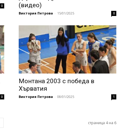
(видео)
0
Виктория Петрова
-
15/01/2025
0
а
Монтана 2003 с победа в
Хърватия
Виктория Петрова
-
08/01/2025
0
1
страница 4 на 6