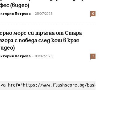
фес (видео)
иктория Петрова
-
25/07/2025
0
ерно море си тръгна от Стара
агора с победа след кош в края
видео)
иктория Петрова
-
08/02/2026
2
<a href="https://www.flashscore.bg/basketball/" target=