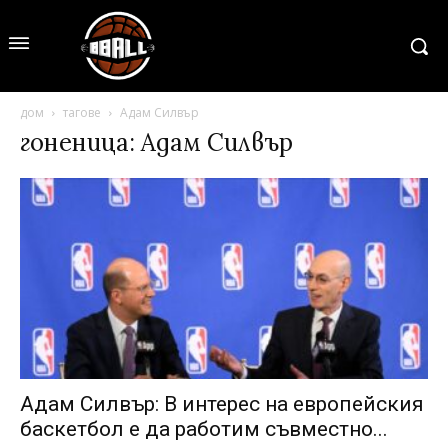
дом
тагове
Адам Силвър
гоненица: Адам Силвър
Адам Силвър: В интерес на европейския
баскетбол е да работим съвместно...