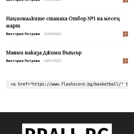
Националките станаха Отбор №1 на месец
март
Виктория Петрова
-
22/04/2026
0
Маями наказа Джими Бътлър
Виктория Петрова
-
04/01/2025
0
<a href="https://www.flashscore.bg/basketball/" tar