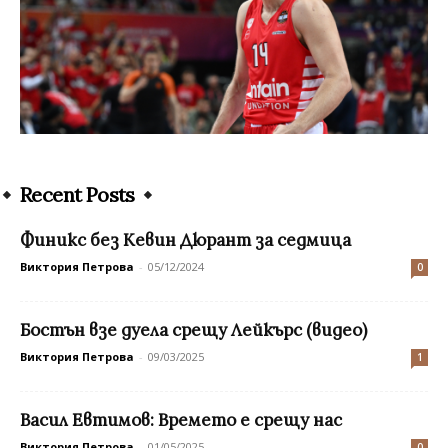
Recent Posts
Финикс без Кевин Дюрант за седмица
Виктория Петрова
-
05/12/2024
0
Бостън взе дуела срещу Лейкърс (видео)
Виктория Петрова
-
09/03/2025
1
Васил Евтимов: Времето е срещу нас
Виктория Петрова
-
01/05/2025
0