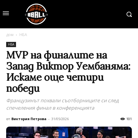
дом
НБА
НБА
MVP на финалите на
Запад Виктор Уембаняма:
Искаме още четири
победи
Французинът похвали съотборниците си след
спечеления финал в конференцията
от
Виктория Петрова
-
31/05/2026
101