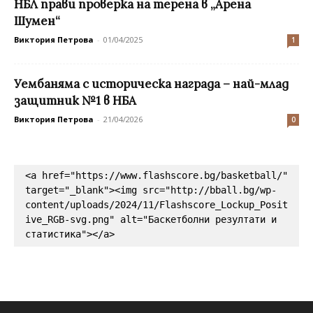
НБЛ прави проверка на терена в „Арена
Шумен“
Виктория Петрова
-
01/04/2025
1
Уембаняма с историческа награда – най-млад
защитник №1 в НБА
Виктория Петрова
-
21/04/2026
0
<a href="https://www.flashscore.bg/basketball/" 
target="_blank"><img src="http://bball.bg/wp-
content/uploads/2024/11/Flashscore_Lockup_Posit
ive_RGB-svg.png" alt="Баскетболни резултати и 
статистика"></a>