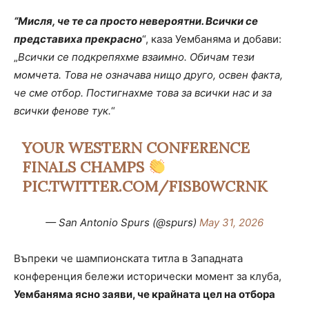
“Мисля, че те са просто невероятни. Всички се
представиха прекрасно
“, каза Уембаняма и добави:
„
Всички се подкрепяхме взаимно. Обичам тези
момчета. Това не означава нищо друго, освен факта,
че сме отбор. Постигнахме това за всички нас и за
всички фенове тук.
“
YOUR WESTERN CONFERENCE
FINALS CHAMPS
PIC.TWITTER.COM/FISB0WCRNK
— San Antonio Spurs (@spurs)
May 31, 2026
Въпреки че шампионската титла в Западната
конференция бележи исторически момент за клуба,
Уембаняма ясно заяви, че крайната цел на отбора