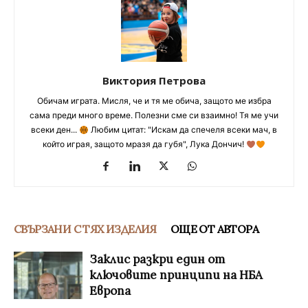
Виктория Петрова
Обичам играта. Мисля, че и тя ме обича, защото ме избра
сама преди много време. Полезни сме си взаимно! Тя ме учи
всеки ден...
Любим цитат: "Искам да спечеля всеки мач, в
който играя, защото мразя да губя", Лука Дончич!
СВЪРЗАНИ С ТЯХ ИЗДЕЛИЯ
ОЩЕ ОТ АВТОРА
Заклис разкри един от
ключовите принципи на НБА
Европа