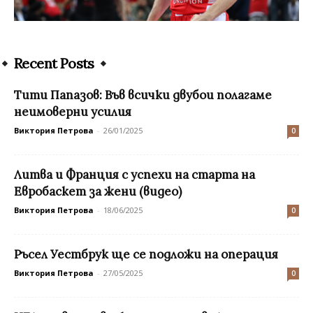
Recent Posts
Тити Папазов: Във всички двубои полагаме
неимоверни усилия
Виктория Петрова
-
26/01/2025
0
Литва и Франция с успехи на старта на
Евробаскет за жени (видео)
Виктория Петрова
-
18/06/2025
0
Ръсел Уестбрук ще се подложи на операция
Виктория Петрова
-
27/05/2025
0