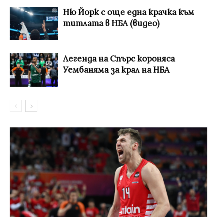
Ню Йорк с още една крачка към
титлата в НБА (видео)
Легенда на Спърс короняса
Уембаняма за крал на НБА