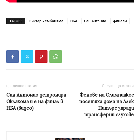
ТАГОВЕ
Виктор Уембаняма
НБА
Сан Антонио
финали
предишна статия
Следваща статия
Сан Антонио детронира
Фенове на Олимпиакос
Оклахома и е на финал в
посетиха дома на Алек
НБА (видео)
Питърс заради
трансферни слухове