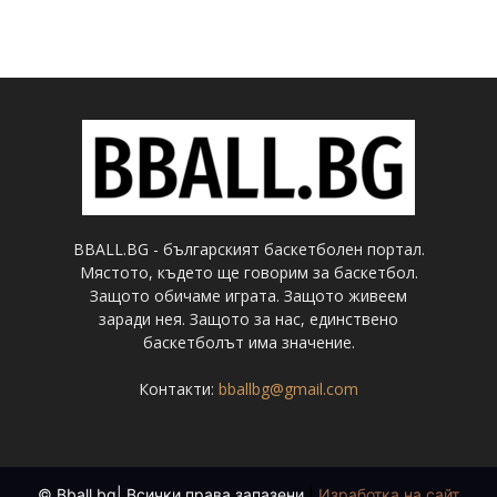
BBALL.BG - българският баскетболен портал.
Мястото, където ще говорим за баскетбол.
Защото обичаме играта. Защото живеем
заради нея. Защото за нас, единствено
баскетболът има значение.
Контакти:
bballbg@gmail.com
© Bball.bg| Всички права запазени
|
Изработка на сайт