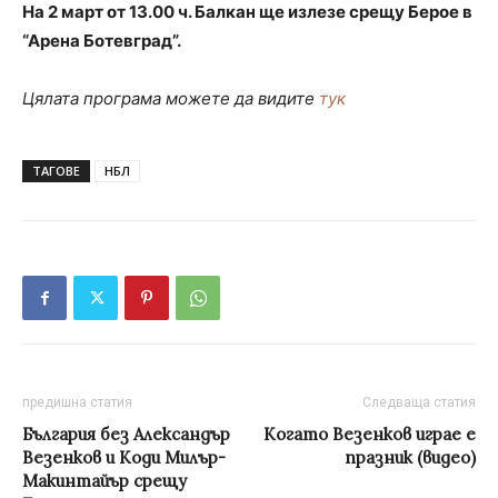
На 2 март от 13.00 ч. Балкан ще излезе срещу Берое в
“Арена Ботевград”.
Цялата програма можете да видите
тук
ТАГОВЕ
НБЛ
предишна статия
Следваща статия
България без Александър
Когато Везенков играе е
Везенков и Коди Милър-
празник (видео)
Макинтайър срещу