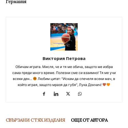
Германия
Виктория Петрова
Обичам играта. Мисля, че и тя ме обича, защото ме избра
сама преди много време. Полезни сме си взаимно! Тя ме учи
всеки ден...
Любим цитат: "Искам да спечеля всеки мач, в
който играя, защото мразя да губя", Лука Дончич!
СВЪРЗАНИ С ТЯХ ИЗДЕЛИЯ
ОЩЕ ОТ АВТОРА