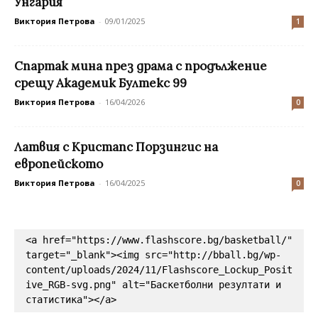
Унгария
Виктория Петрова
-
09/01/2025
1
Спартак мина през драма с продължение
срещу Академик Бултекс 99
Виктория Петрова
-
16/04/2026
0
Латвия с Кристапс Порзингис на
европейското
Виктория Петрова
-
16/04/2025
0
<a href="https://www.flashscore.bg/basketball/" 
target="_blank"><img src="http://bball.bg/wp-
content/uploads/2024/11/Flashscore_Lockup_Posit
ive_RGB-svg.png" alt="Баскетболни резултати и 
статистика"></a>