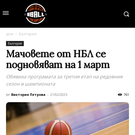
дом
България
България
Mачовете от НБЛ се
подновяват на 1 март
Обявиха програмата за третия етап на редовния
сезон в шампионата
от
Виктория Петрова
-
21/02/2025
761