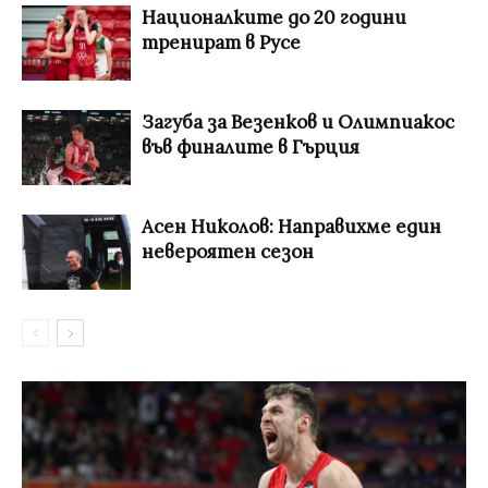
Националките до 20 години
тренират в Русе
Загуба за Везенков и Олимпиакос
във финалите в Гърция
Асен Николов: Направихме един
невероятен сезон