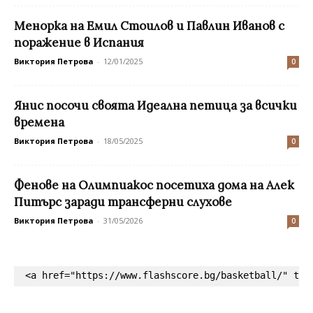
Менорка на Емил Стоилов и Павлин Иванов с
поражение в Испания
Виктория Петрова
-
12/01/2025
0
Янис посочи своята Идеална петица за всички
времена
Виктория Петрова
-
18/05/2025
0
Фенове на Олимпиакос посетиха дома на Алек
Питърс заради трансферни слухове
Виктория Петрова
-
31/05/2026
0
<a href="https://www.flashscore.bg/basketball/" tar