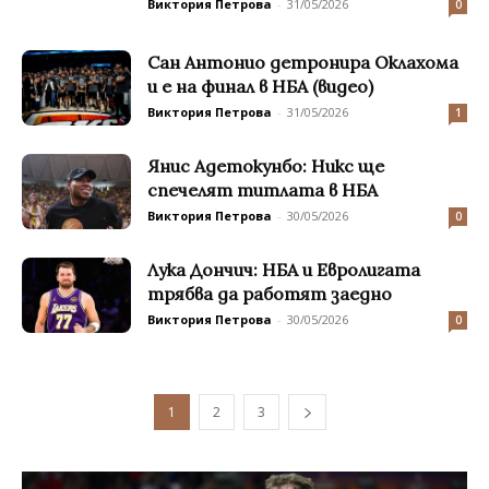
Виктория Петрова
-
31/05/2026
0
Сан Антонио детронира Оклахома
и е на финал в НБА (видео)
Виктория Петрова
-
31/05/2026
1
Янис Адетокунбо: Никс ще
спечелят титлата в НБА
Виктория Петрова
-
30/05/2026
0
Лука Дончич: НБА и Евролигата
трябва да работят заедно
Виктория Петрова
-
30/05/2026
0
1
2
3