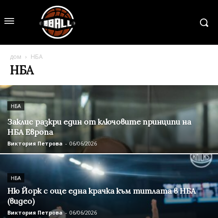
дом
НБА
НБА
НБА
Заклис разкри един от ключовите принципи на
НБА Европа
Виктория Петрова
-
06/06/2026
НБА
Ню Йорк с още една крачка към титлата в НБА
(видео)
Виктория Петрова
-
06/06/2026