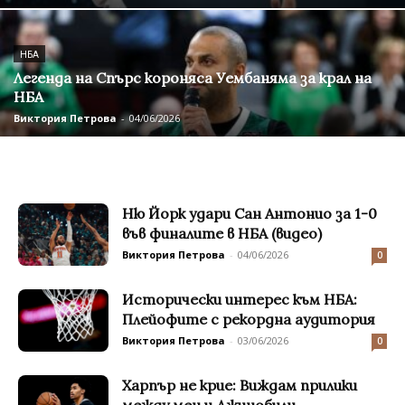
НБА
Легенда на Спърс короняса Уембаняма за крал на
НБА
Виктория Петрова
-
04/06/2026
Ню Йорк удари Сан Антонио за 1-0
във финалите в НБА (видео)
Виктория Петрова
-
04/06/2026
0
Исторически интерес към НБА:
Плейофите с рекордна аудитория
Виктория Петрова
-
03/06/2026
0
Харпър не крие: Виждам прилики