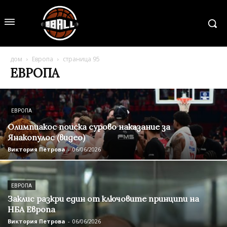
дом
Европа
страница 95
ЕВРОПА
ЕВРОПА
Олимпиакос поиска сурово наказание за
Янакопулос (видео)
Виктория Петрова
-
06/06/2026
ЕВРОПА
Заклис разкри един от ключовите принципи на
НБА Европа
Виктория Петрова
-
06/06/2026