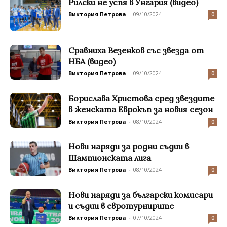
Рилски не успя в Унгария (видео)
Виктория Петрова
-
09/10/2024
0
Сравниха Везенков със звезда от
НБА (видео)
Виктория Петрова
-
09/10/2024
0
Борислава Христова сред звездите
в женската Еврокъп за новия сезон
Виктория Петрова
-
08/10/2024
0
Нови наряди за родни съдии в
Шампионската лига
Виктория Петрова
-
08/10/2024
0
Нови наряди за български комисари
и съдии в евротурнирите
Виктория Петрова
-
07/10/2024
0