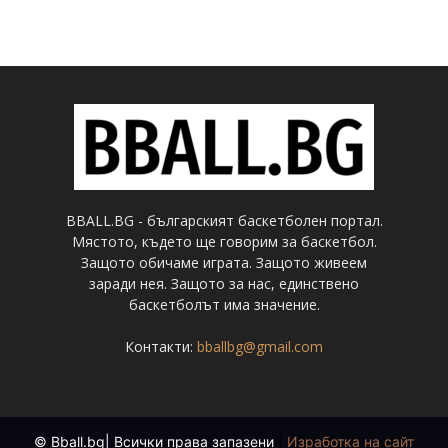
BBALL.BG - българският баскетболен портал.
Мястото, където ще говорим за баскетбол.
Защото обичаме играта. Защото живеем
заради нея. Защото за нас, единствено
баскетболът има значение.
Контакти:
bballbg@gmail.com
© Bball.bg| Всички права запазени
|
Изработка на сайт