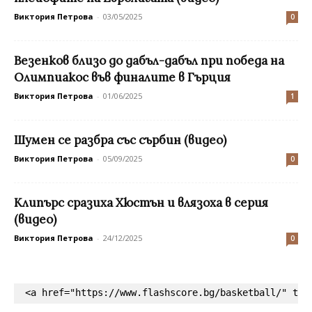
Виктория Петрова
-
03/05/2025
0
Везенков близо до дабъл-дабъл при победа на
Олимпиакос във финалите в Гърция
Виктория Петрова
-
01/06/2025
1
Шумен се разбра със сърбин (видео)
Виктория Петрова
-
05/09/2025
0
Клипърс сразиха Хюстън и влязоха в серия
(видео)
Виктория Петрова
-
24/12/2025
0
<a href="https://www.flashscore.bg/basketball/" tar