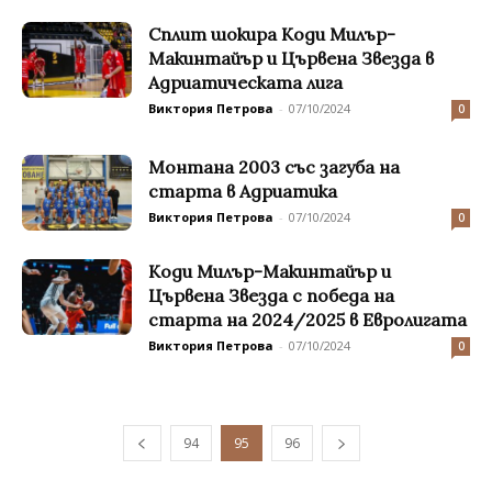
Сплит шокира Коди Милър-
Макинтайър и Цървена Звезда в
Адриатическата лига
Виктория Петрова
-
07/10/2024
0
Монтана 2003 със загуба на
старта в Адриатика
Виктория Петрова
-
07/10/2024
0
Коди Милър-Макинтайър и
Цървена Звезда с победа на
старта на 2024/2025 в Евролигата
Виктория Петрова
-
07/10/2024
0
94
95
96