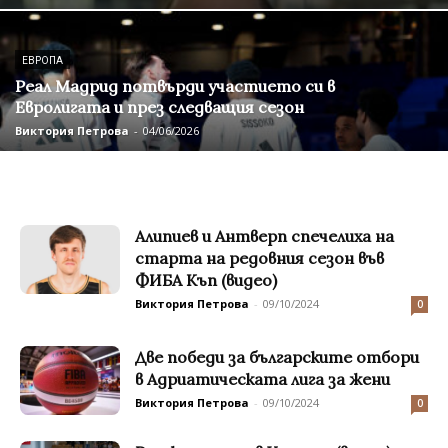
ЕВРОПА
Реал Мадрид потвърди участието си в
Евролигата и през следващия сезон
Виктория Петрова
-
04/06/2026
Алипиев и Антверп спечелиха на
старта на редовния сезон във
ФИБА Къп (видео)
Виктория Петрова
-
09/10/2024
0
Две победи за българските отбори
в Адриатическата лига за жени
Виктория Петрова
-
09/10/2024
0