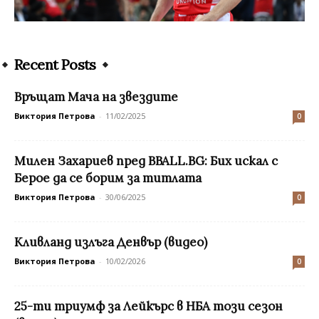
Recent Posts
Връщат Мача на звездите
Виктория Петрова
-
11/02/2025
0
Милен Захариев пред BBALL.BG: Бих искал с
Берое да се борим за титлата
Виктория Петрова
-
30/06/2025
0
Кливланд излъга Денвър (видео)
Виктория Петрова
-
10/02/2026
0
25-ти триумф за Лейкърс в НБА този сезон