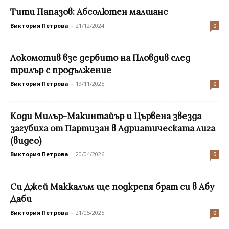
Тити Папазов: Абсолютен малшанс
Виктория Петрова
-
21/12/2024
0
Локомотив взе дербито на Пловдив след
трилър с продължение
Виктория Петрова
-
19/11/2025
0
Коди Милър-Макинтайър и Цървена звезда
загубиха от Партизан в Адриатическата лига
(видео)
Виктория Петрова
-
20/04/2026
0
Си Джей Маккалъм ще подкрепя брат си в Абу
Даби
Виктория Петрова
-
21/05/2025
0