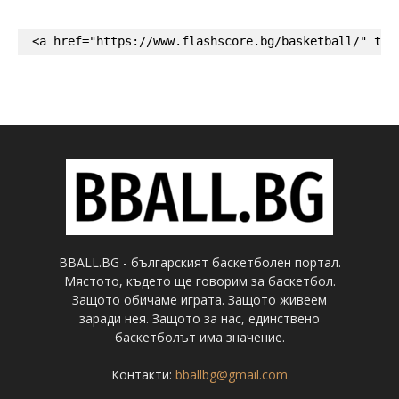
<a href="https://www.flashscore.bg/basketball/" tar
BBALL.BG - българският баскетболен портал.
Мястото, където ще говорим за баскетбол.
Защото обичаме играта. Защото живеем
заради нея. Защото за нас, единствено
баскетболът има значение.
Контакти:
bballbg@gmail.com