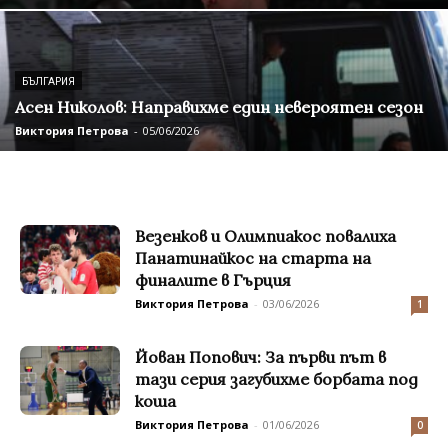
БЪЛГАРИЯ
Асен Николов: Направихме един невероятен сезон
Виктория Петрова
-
05/06/2026
Везенков и Олимпиакос повалиха
Панатинайкос на старта на
финалите в Гърция
Виктория Петрова
-
03/06/2026
1
Йован Попович: За първи път в
тази серия загубихме борбата под
коша
Виктория Петрова
-
01/06/2026
0