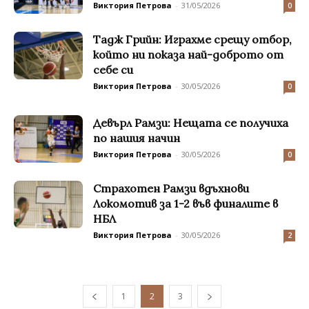
Виктория Петрова
-
31/05/2026
0
Тадж Грийн: Играхме срещу отбор,
който ни показа най-доброто от
себе си
Виктория Петрова
-
30/05/2026
0
Девърл Рамзи: Нещата се получиха
по нашия начин
Виктория Петрова
-
30/05/2026
0
Страхотен Рамзи вдъхнови
Локомотив за 1-2 във финалите в
НБЛ
Виктория Петрова
-
30/05/2026
2
1
2
3