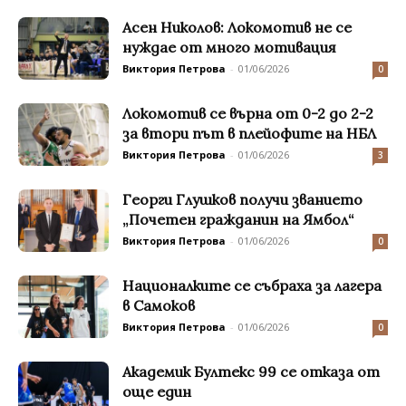
Асен Николов: Локомотив не се
нуждае от много мотивация
Виктория Петрова
-
01/06/2026
0
Локомотив се върна от 0-2 до 2-2
за втори път в плейофите на НБЛ
Виктория Петрова
-
01/06/2026
3
Георги Глушков получи званието
„Почетен гражданин на Ямбол“
Виктория Петрова
-
01/06/2026
0
Националките се събраха за лагера
в Самоков
Виктория Петрова
-
01/06/2026
0
Академик Бултекс 99 се отказа от
още един