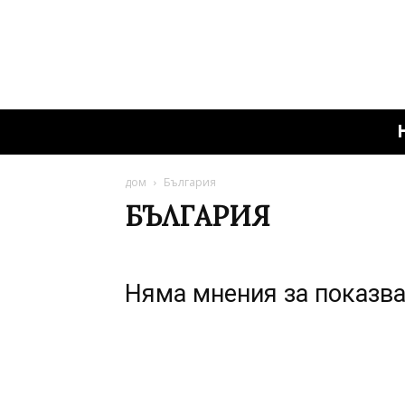
дом
България
БЪЛГАРИЯ
Няма мнения за показв