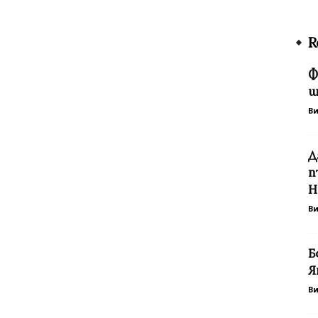
R
Ф
щ
В
Д
п
Н
В
Б
Я
В