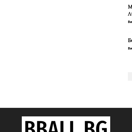
М
Л
В
Б
В