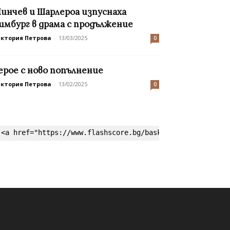
инчев и Шарлероа изпуснаха
имбург в драма с продължение
иктория Петрова
-
13/03/2025
0
ерое с ново попълнение
иктория Петрова
-
13/02/2025
0
<a href="https://www.flashscore.bg/basketball/" target=