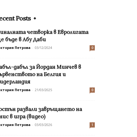
ecent Posts
иналната четворка в Евролигата
е бъде в Абу Даби
иктория Петрова
-
03/12/2024
0
абъл-дабъл за Йордан Минчев в
ървенството на Белгия и
идерландия
иктория Петрова
-
21/03/2025
0
остън развали завръщането на
нис в игра (видео)
иктория Петрова
-
03/03/2026
1