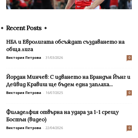
Recent Posts
НБА и Евролигата обсъждат създаването на
обща лига
Виктория Петрова
-
31/03/2026
0
Йордан Минчев: С идването на Брандън Йънг и
Дейвид Кравиш ще бъдем една заплаха...
Виктория Петрова
-
16/07/2025
0
Филаделфия отвърна на удара за 1-1 срещу
Бостън (видео)
Виктория Петрова
-
22/04/2026
0