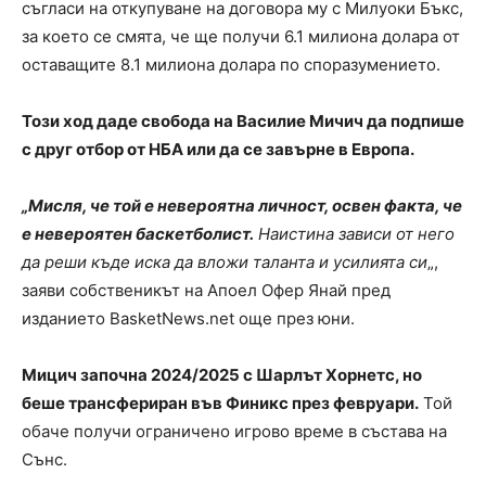
съгласи на откупуване на договора му с Милуоки Бъкс,
за което се смята, че ще получи 6.1 милиона долара от
оставащите 8.1 милиона долара по споразумението.
Този ход даде свобода на Василие Мичич да подпише
с друг отбор от НБА или да се завърне в Европа.
„Мисля, че той е невероятна личност, освен факта, че
е невероятен баскетболист.
Наистина зависи от него
да реши къде иска да вложи таланта и усилията си
„,
заяви собственикът на Апоел Офер Янай пред
изданието BasketNews.net още през юни.
Мицич започна 2024/2025 с Шарлът Хорнетс, но
беше трансфериран във Финикс през февруари.
Той
обаче получи ограничено игрово време в състава на
Сънс.