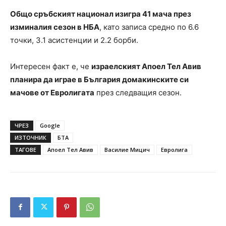
Общо сръбският национал изигра 41 мача през
изминалия сезон в НБА
, като записа средно по 6.6
точки, 3.1 асистенции и 2.2 борби.
Интересен факт е, че
израелският Апоел Тел Авив
планира да играе в България домакинските си
мачове от Евролигата
през следващия сезон.
ЧРЕЗ
Google
ИЗТОЧНИК
БТА
ТАГОВЕ
Апоел Тел Авив
Василие Мицич
Евролига