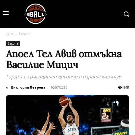
дом
Европа
Европа
Aпоел Тел Авив отмъкна
Василие Мицич
Гардът с тригодишен договор в израелския клуб
от
Виктория Петрова
-
16/07/2025
948