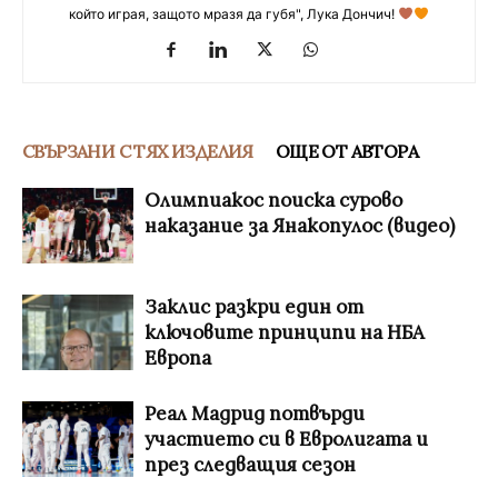
който играя, защото мразя да губя", Лука Дончич!
СВЪРЗАНИ С ТЯХ ИЗДЕЛИЯ
ОЩЕ ОТ АВТОРА
Олимпиакос поиска сурово
наказание за Янакопулос (видео)
Заклис разкри един от
ключовите принципи на НБА
Европа
Реал Мадрид потвърди
участието си в Евролигата и
през следващия сезон