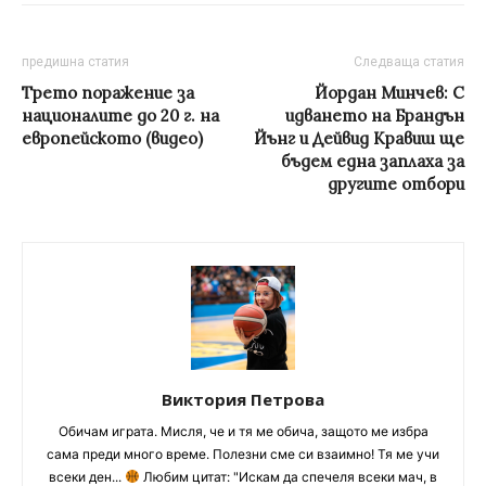
предишна статия
Следваща статия
Трето поражение за
Йордан Минчев: С
националите до 20 г. на
идването на Брандън
европейското (видео)
Йънг и Дейвид Кравиш ще
бъдем една заплаха за
другите отбори
Виктория Петрова
Обичам играта. Мисля, че и тя ме обича, защото ме избра
сама преди много време. Полезни сме си взаимно! Тя ме учи
всеки ден...
Любим цитат: "Искам да спечеля всеки мач, в