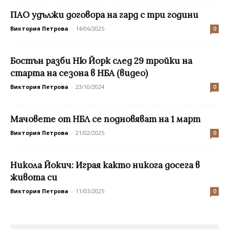
ПАО удължи договора на гард с три години
Виктория Петрова
-
14/06/2025
0
Бостън разби Ню Йорк след 29 тройки на
старта на сезона в НБА (видео)
Виктория Петрова
-
23/10/2024
0
Mачовете от НБЛ се подновяват на 1 март
Виктория Петрова
-
21/02/2025
0
Никола Йокич: Играя както никога досега в
живота си
Виктория Петрова
-
11/03/2025
0