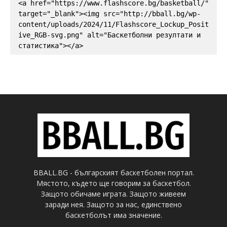
<a href="https://www.flashscore.bg/basketball/" 
target="_blank"><img src="http://bball.bg/wp-
content/uploads/2024/11/Flashscore_Lockup_Posit
ive_RGB-svg.png" alt="Баскетболни резултати и 
статистика"></a>
BBALL.BG - българският баскетболен портал.
Мястото, където ще говорим за баскетбол.
Защото обичаме играта. Защото живеем
заради нея. Защото за нас, единствено
баскетболът има значение.