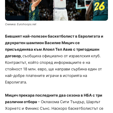
Снимка: Eurohoops.net
Бившият най-полезен баскетболист в Евролигата и
двукратен шампион Василие Мицич се
присъединява към Апоел Тел Авив с тригодишен
договор,
съобщиха официално от израелския клуб.
Контрактът, който според информациите е на
стойност 18 млн. евро, ще направи сърбина един от
най-добре платените играчи в историята на
Евролигата.
Мицич прекара последните два сезона в НБА с три
различни отбора
– Оклахома Сити Тъндър, Шарлът
Хорнетс и Финикс Сънс. Наскоро баскетболистът се