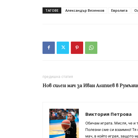
ТАГОВЕ
Александър Везенков
Евролига
О
предишна статия
Нов силен мач за Иван Алипиев в Румъни
Виктория Петрова
Обичам играта. Мисля, че и 
Полезни сме си взаимно! Тя 
мач, в който играя, защото м