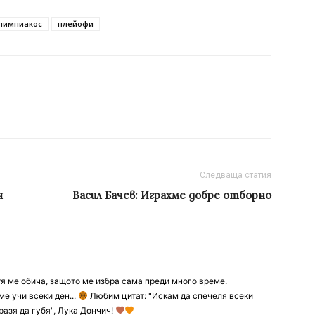
лимпиакос
плейофи
Следваща статия
я
Васил Бачев: Играхме добре отборно
тя ме обича, защото ме избра сама преди много време.
ме учи всеки ден...
Любим цитат: "Искам да спечеля всеки
разя да губя", Лука Дончич!