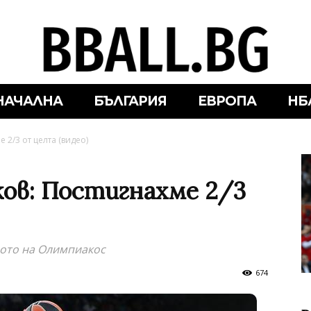
НАЧАЛНА
БЪЛГАРИЯ
ЕВРОПА
НБ
 2/3 от целта (видео)
ков: Постигнахме 2/3
лото на Олимпиакос
674