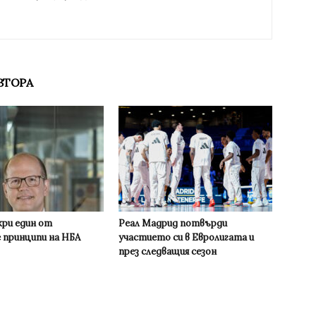
ВТОРА
кри един от
Реал Мадрид потвърди
 принципи на НБА
участието си в Евролигата и
през следващия сезон