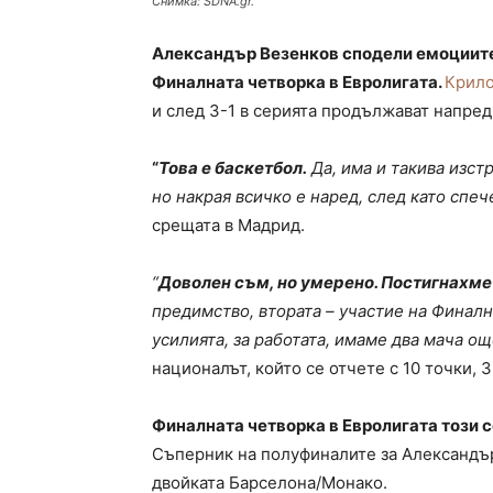
Снимка: SDNA.gr.
Александър Везенков сподели емоциите
Финалната четворка в Евролигата.
Крило
и след 3-1 в серията продължават напред
“
Това е баскетбол.
Да, има и такива изстр
но накрая всичко е наред, след като спе
срещата в Мадрид.
“
Доволен съм, но умерено. Постигнахме 
предимство, втората – участие на Финалн
усилията, за работата, имаме два мача ощ
националът, който се отчете с 10 точки, 3
Финалната четворка в Евролигата този с
Съперник на полуфиналите за Александъ
двойката Барселона/Монако.