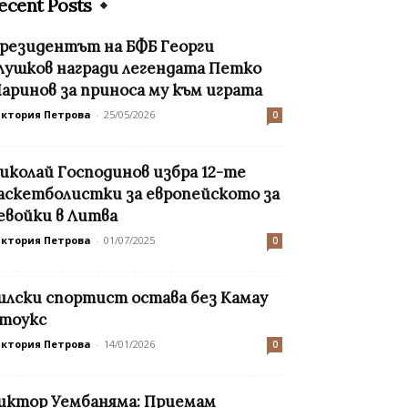
ecent Posts
резидентът на БФБ Георги
лушков награди легендата Петко
аринов за приноса му към играта
иктория Петрова
-
25/05/2026
0
иколай Господинов избра 12-те
аскетболистки за европейското за
евойки в Литва
иктория Петрова
-
01/07/2025
0
илски спортист остава без Камау
тоукс
иктория Петрова
-
14/01/2026
0
иктор Уембаняма: Приемам