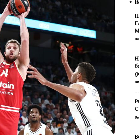
R
П
Г
М
В
Н
б
д
В
Р
С
В
В