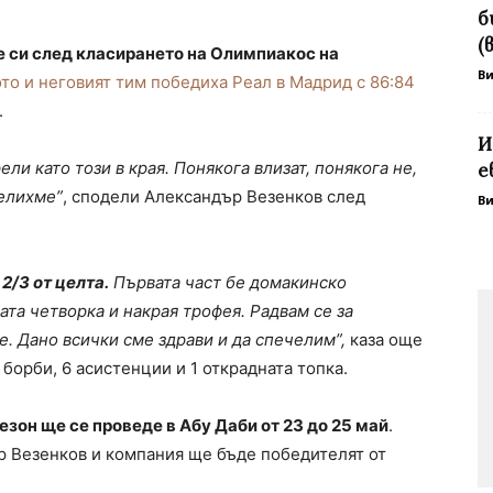
б
(
 си след класирането на Олимпиакос на
В
то и неговият тим победиха Реал в Мадрид с 86:84
.
И
ели като този в края. Понякога влизат, понякога не,
е
челихме”
, сподели Александър Везенков след
В
2/3 от целта.
Първата част бе домакинско
ата четворка и накрая трофея. Радвам се за
е. Дано всички сме здрави и да спечелим”,
каза oще
 борби, 6 асистенции и 1 открадната топка.
езон ще се проведе в Абу Даби от 23 до 25 май
.
р Везенков и компания ще бъде победителят от