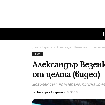
дом
Европа
Aлександър Везенков: Постигнахме
Европа
Aлександър Везен
от целта (видео)
Доволен съм, но умерено, призна кри
от
Виктория Петрова
-
02/05/2025