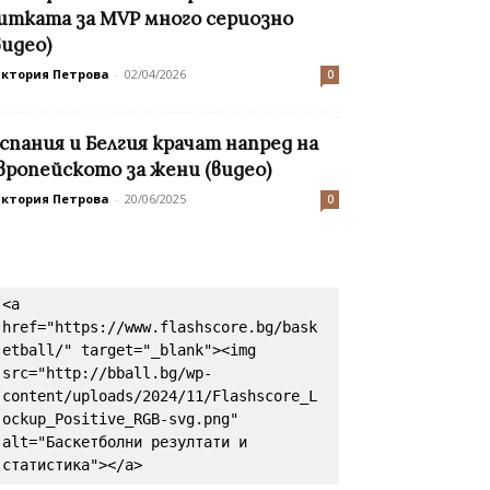
итката за MVP много сериозно
видео)
иктория Петрова
-
02/04/2026
0
спания и Белгия крачат напред на
вропейското за жени (видео)
иктория Петрова
-
20/06/2025
0
<a 
href="https://www.flashscore.bg/bask
etball/" target="_blank"><img 
src="http://bball.bg/wp-
content/uploads/2024/11/Flashscore_L
ockup_Positive_RGB-svg.png" 
alt="Баскетболни резултати и 
статистика"></a>