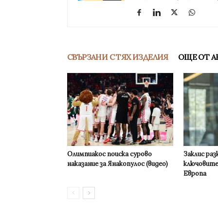
СВЪРЗАНИ С ТЯХ ИЗДЕЛИЯ
ОЩЕ ОТ А
Олимпиакос поиска сурово
Заклис раз
наказание за Янакопулос (видео)
ключовите
Европа