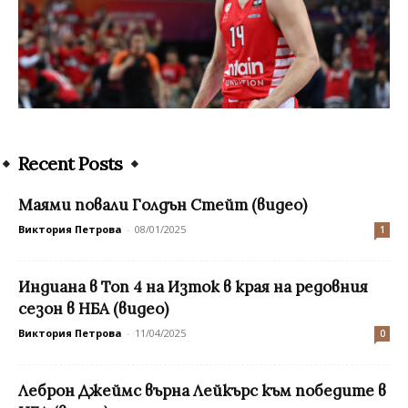
Recent Posts
Маями повали Голдън Стейт (видео)
Виктория Петрова
-
08/01/2025
1
Индиана в Топ 4 на Изток в края на редовния
сезон в НБА (видео)
Виктория Петрова
-
11/04/2025
0
Леброн Джеймс върна Лейкърс към победите в