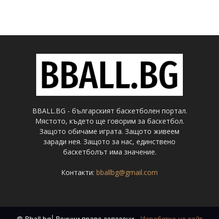
BBALL.BG - българският баскетболен портал.
Мястото, където ще говорим за баскетбол.
Защото обичаме играта. Защото живеем
заради нея. Защото за нас, единствено
баскетболът има значение.
Контакти:
bballbg@gmail.com
© Bball.bg| Всички права запазени
|
Изработка на сайт