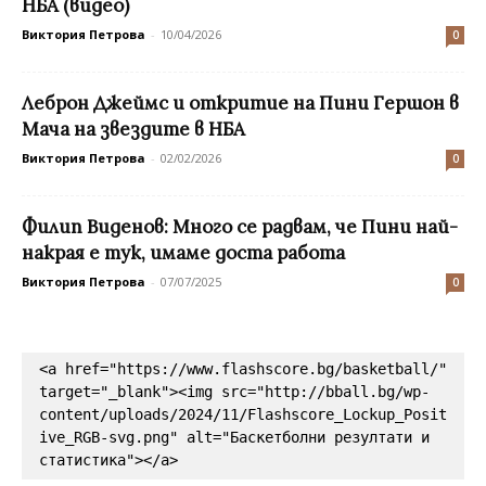
НБА (видео)
Виктория Петрова
-
10/04/2026
0
Леброн Джеймс и откритие на Пини Гершон в
Мача на звездите в НБА
Виктория Петрова
-
02/02/2026
0
Филип Виденов: Много се радвам, че Пини най-
накрая е тук, имаме доста работа
Виктория Петрова
-
07/07/2025
0
<a href="https://www.flashscore.bg/basketball/" 
target="_blank"><img src="http://bball.bg/wp-
content/uploads/2024/11/Flashscore_Lockup_Posit
ive_RGB-svg.png" alt="Баскетболни резултати и 
статистика"></a>