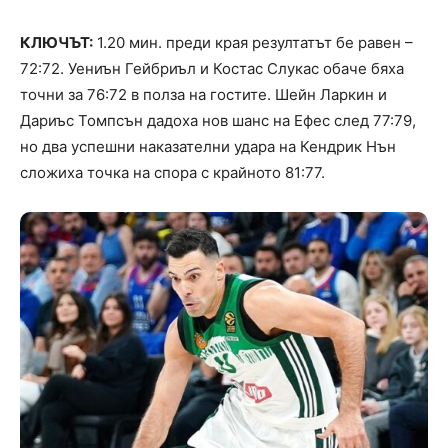
КЛЮЧЪТ:
1.20 мин. преди края резултатът бе равен –
72:72. Уениън Гейбриъл и Костас Слукас обаче бяха
точни за 76:72 в полза на гостите. Шейн Ларкин и
Дариъс Томпсън дадоха нов шанс на Ефес след 77:79,
но два успешни наказателни удара на Кендрик Нън
сложиха точка на спора с крайното 81:77.