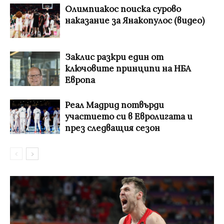
Олимпиакос поиска сурово
наказание за Янакопулос (видео)
Заклис разкри един от
ключовите принципи на НБА
Европа
Реал Мадрид потвърди
участието си в Евролигата и
през следващия сезон