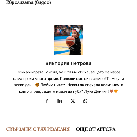
Евролигата (видео)
Виктория Петрова
Обичам играта. Мисля, че и тя ме обича, защото ме избра
сама преди много време. Полезни сме си взаимно! Тя ме учи
всеки ден...
Любим цитат: "Искам да спечеля всеки мач, в
който играя, защото мразя да губя", Лука Дончич!
СВЪРЗАНИ С ТЯХ ИЗДЕЛИЯ
ОЩЕ ОТ АВТОРА