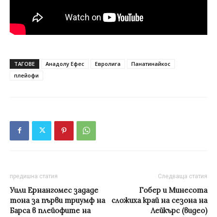
ТАГОВЕ
Анадолу Ефес
Евролига
Панатинайкос
плейофи
предишна статия
Следваща статия
Уили Ернангомес зададе
Гобер и Минесота
тона за първи триумф на
сложиха край на сезона на
Барса в плейофите на
Лейкърс (видео)