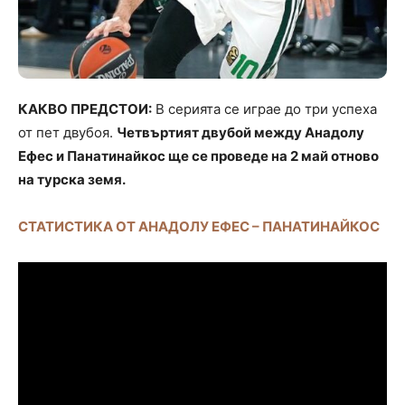
КАКВО ПРЕДСТОИ:
В серията се играе до три успеха
от пет двубоя.
Четвъртият двубой между Анадолу
Ефес и Панатинайкос ще се проведе на 2 май отново
на турска земя.
СТАТИСТИКА ОТ АНАДОЛУ ЕФЕС – ПАНАТИНАЙКОС