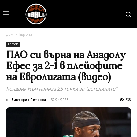
дом
Европа
Европа
ПАО си върна на Анадолу
Ефес за 2-1 в плейофите
на Евролигата (видео)
Кендрик Нън наниза 25 точки за "детелините"
от
Виктория Петрова
-
30/04/2025
538