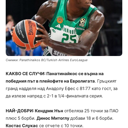
Снимки: Panathinaikos BC/Turkish Airlines EuroLeague
КАКВО СЕ СЛУЧИ: Панатинайкос се върна на
победния път в плейофите на Евролигата
. Гръцкият
гранд надделя над Анадолу Ефес с 81:77 като гост, за
да излезе напред с 2-1 в 1/4-финалната серия.
НАЙ-ДОБРИ: Кендрик Нън
отбеляза 25 точки за ПАО
плюс 5 борби.
Динос Митоглу
добави 18 и 6 борби.
Костас Слукас
се отчете с 10 точки.