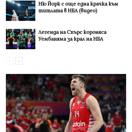
Ню Йорк с още една крачка към
титлата в НБА (видео)
Легенда на Спърс короняса
Уембаняма за крал на НБА