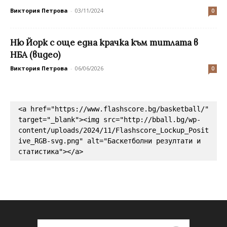
Виктория Петрова
-
03/11/2024
0
Ню Йорк с още една крачка към титлата в
НБА (видео)
Виктория Петрова
-
06/06/2026
0
<a href="https://www.flashscore.bg/basketball/" 
target="_blank"><img src="http://bball.bg/wp-
content/uploads/2024/11/Flashscore_Lockup_Posit
ive_RGB-svg.png" alt="Баскетболни резултати и 
статистика"></a>