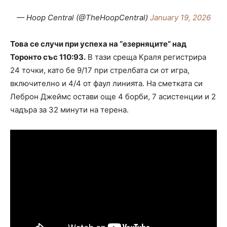
— Hoop Central (@TheHoopCentral)
January 19, 2026
Това се случи при успеха на “езерняците” над
Торонто със 110:93.
В тази среща Краля регистрира
24 точки, като бе 9/17 при стрелбата си от игра,
включително и 4/4 от фаул линията. На сметката си
Леброн Джеймс остави още 4 борби, 7 асистенции и 2
чадъра за 32 минути на терена.