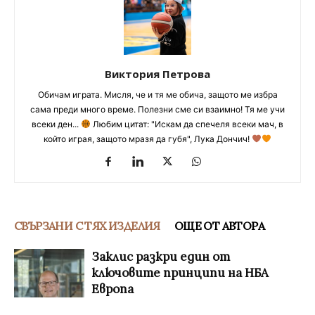
Виктория Петрова
Обичам играта. Мисля, че и тя ме обича, защото ме избра
сама преди много време. Полезни сме си взаимно! Тя ме учи
всеки ден...
Любим цитат: "Искам да спечеля всеки мач, в
който играя, защото мразя да губя", Лука Дончич!
СВЪРЗАНИ С ТЯХ ИЗДЕЛИЯ
ОЩЕ ОТ АВТОРА
Заклис разкри един от
ключовите принципи на НБА
Европа