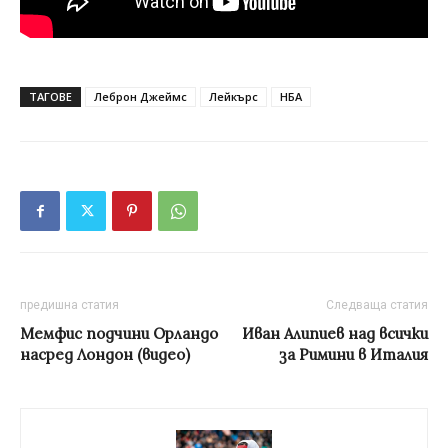
ТАГОВЕ
Леброн Джеймс
Лейкърс
НБА
предишна статия
Следваща статия
Мемфис подчини Орландо
Иван Алипиев нaд всички
насред Лондон (видео)
за Римини в Италия