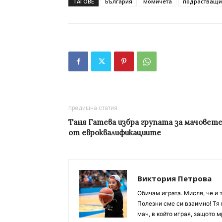
ТАГОВЕ
България
момичета
подрастващи
предишна статия
Таня Гатева избра групата за мачовет
от евроквалификациите
Виктория Петрова
Обичам играта. Мисля, че и 
Полезни сме си взаимно! Тя 
мач, в който играя, защото м