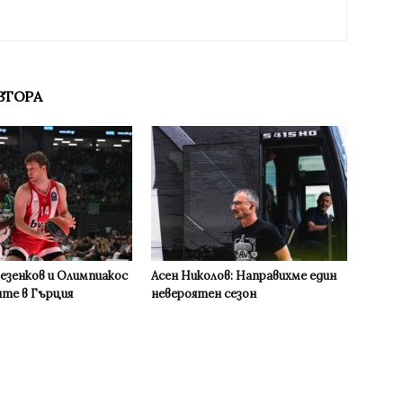
ВТОРА
Везенков и Олимпиакос
Асен Николов: Направихме един
ите в Гърция
невероятен сезон