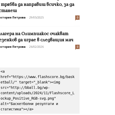
, трябва да направиш всичко, за да
станеш
иктория Петрова
-
29/05/2025
0
 лагера на Олимпиакос очакват
езенков да играе в следващия мач
иктория Петрова
-
26/02/2026
0
<a 
href="https://www.flashscore.bg/bask
etball/" target="_blank"><img 
src="http://bball.bg/wp-
content/uploads/2024/11/Flashscore_L
ockup_Positive_RGB-svg.png" 
alt="Баскетболни резултати и 
статистика"></a>