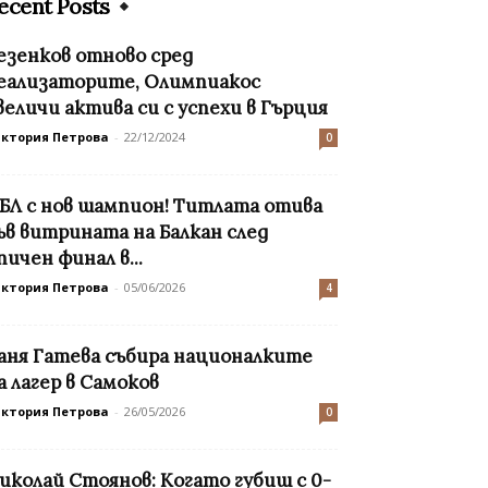
ecent Posts
езенков отново сред
еализаторите, Олимпиакос
величи актива си с успехи в Гърция
иктория Петрова
-
22/12/2024
0
БЛ с нов шампион! Титлата отива
ъв витрината на Балкан след
пичен финал в...
иктория Петрова
-
05/06/2026
4
аня Гатева събира националките
а лагер в Самоков
иктория Петрова
-
26/05/2026
0
иколай Стоянов: Когато губиш с 0-