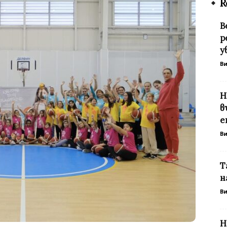
R
В
р
у
В
Н
в
е
В
Т
н
В
Н