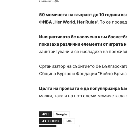
Снимка: БФБ
50 момичета на възраст до 10 години вз
ФИБА „Her World, Her Rules“.
То се провед
Инициативата бе насочена към баскетбол
показаха различни елементи от играта н
заинтригувани и се насладиха на преживя
Организатор на събитието бе Българскат
Община Бургас и Фондация “Бойчо Брънзо
Целта на проявата е да популяризира б
малки, така и на по-големи момичета да 
ЧРЕЗ
Google
ИЗТОЧНИК
БФБ