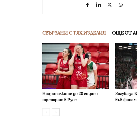
СВЪРЗАНИ С ТЯХ ИЗДЕЛИЯ
ОЩЕ ОТ А
Националките до 20 години
Загуба за 
тренират в Русе
във финал