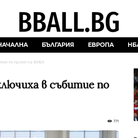
НАЧАЛНА
БЪЛГАРИЯ
ЕВРОПА
НБ
итие по проект на ФИБА
ключиха в събитие по
771