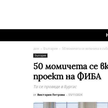
дом
България
50 момичета се включиха в съб
България
50 момичета се в
проект на ФИБА
То се проведе в Бургас
от
Виктория Петрова
-
05/11/2024