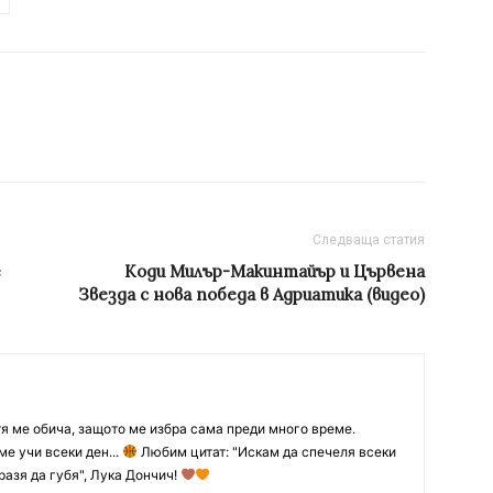
Следваща статия
е
Коди Милър-Макинтайър и Цървена
Звезда с нова победа в Адриатика (видео)
тя ме обича, защото ме избра сама преди много време.
ме учи всеки ден...
Любим цитат: "Искам да спечеля всеки
разя да губя", Лука Дончич!