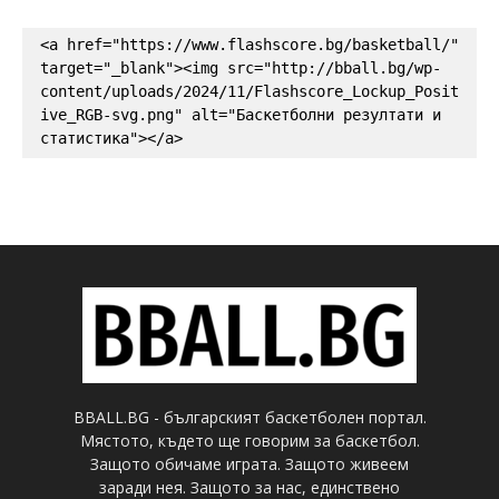
<a href="https://www.flashscore.bg/basketball/" 
target="_blank"><img src="http://bball.bg/wp-
content/uploads/2024/11/Flashscore_Lockup_Posit
ive_RGB-svg.png" alt="Баскетболни резултати и 
статистика"></a>
BBALL.BG - българският баскетболен портал.
Мястото, където ще говорим за баскетбол.
Защото обичаме играта. Защото живеем
заради нея. Защото за нас, единствено