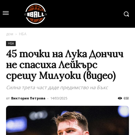
дом
НБА
НБА
45 точки на Лука Дончич
не спасиха Лейкърс
срещу Милуоки (видео)
Силна трета част даде предимство на Бъкс
от
Виктория Петрова
-
14/03/2025
650