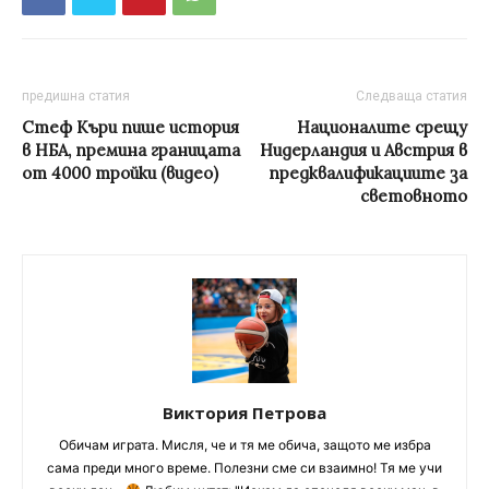
предишна статия
Следваща статия
Стеф Къри пише история
Националите срещу
в НБА, премина границата
Нидерландия и Австрия в
от 4000 тройки (видео)
предквалификациите за
световното
Виктория Петрова
Обичам играта. Мисля, че и тя ме обича, защото ме избра
сама преди много време. Полезни сме си взаимно! Тя ме учи