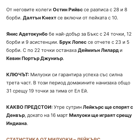
От неговите колеги
Остин Рийвс
се разписа с 28 и 8
борби.
Далтън Кнехт
се включи от пейката с 10.
Янис Адетокунбо
бе най-добър за Бъкс с 24 точки, 12
борби и 9 асистенции.
Брук Лопес
се отчете с 23 и 5
борби. С по 22 точки останаха
Деймиън Лилард
и
Кевин Портър Джуниър
.
КЛЮЧЪТ:
Милуоки си гарантира успеха със силна
трета част. В този период домакините нанизаха общо
31 срещу 19 точки за тима от Ел Ей.
КАКВО ПРЕДСТОИ:
Утре сутрин
Лейкърс ще спорят с
Денвър
, докато на 16 март
Милуоки ще играят срещу
Индиана
.
СТАТИСТИКА ОТ МИЛУОКИ – ЛЕЙКЪРС