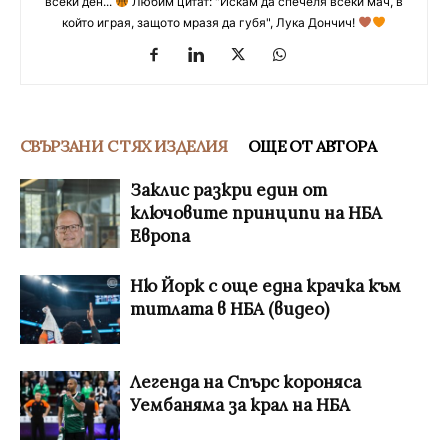
всеки ден...
Любим цитат: "Искам да спечеля всеки мач, в
който играя, защото мразя да губя", Лука Дончич!
СВЪРЗАНИ С ТЯХ ИЗДЕЛИЯ
ОЩЕ ОТ АВТОРА
Заклис разкри един от
ключовите принципи на НБА
Европа
Ню Йорк с още една крачка към
титлата в НБА (видео)
Легенда на Спърс короняса
Уембаняма за крал на НБА