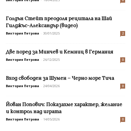
Голдън Стейт преодоля рецитала на Шай
Гилджъс-Александър (видео)
Виктория Петрова
-
30/01/2025
2
Две поред за Минчев и Кемниц в Германия
Виктория Петрова
-
26/12/2025
0
Вход свободен за Шумен – Черно море Тича
Виктория Петрова
-
24/04/2026
0
Йован Попович: Показахме характер, желание
и контрол над играта
Виктория Петрова
-
14/05/2026
0