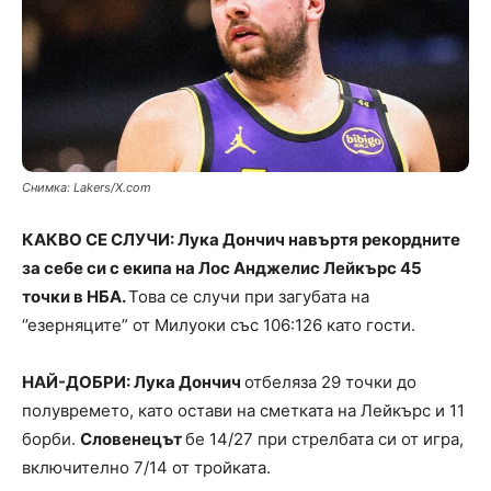
Снимка: Lakers/X.com
КАКВО СЕ СЛУЧИ: Лука Дончич навъртя рекордните
за себе си с екипа на Лос Анджелис Лейкърс 45
точки в НБА.
Това се случи при загубата на
‘’езерняците” от Милуоки със 106:126 като гости.
НАЙ-ДОБРИ: Лука Дончич
отбеляза 29 точки до
полувремето, като остави на сметката на Лейкърс и 11
борби.
Словенецът
бе 14/27 при стрелбата си от игра,
включително 7/14 от тройката.