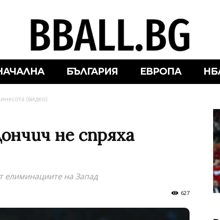
НАЧАЛНА
БЪЛГАРИЯ
ЕВРОПА
НБ
Минесота (видео)
Дончич не спряха
от елиминациите на Запад
627