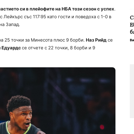
стието си в плейофите на НБА този сезон с успех
.
Лейкърс със 117:95 като гости и поведоха с 1-0 в
С
на Запад.
Е
б
а 25 точки за Минесота плюс 9 борби.
Наз Рийд
се
В
 Едуардс
се отчете с 22 точки, 8 борби и 9