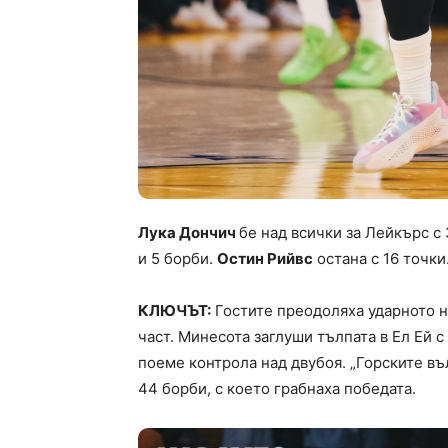
Лука Дончич
бе над всички за Лейкърс с 
и 5 борби.
Остин Рийвс
остана с 16 точки
КЛЮЧЪТ:
Гостите преодоляха ударното на
част. Минесота заглуши тълпата в Ел Ей с 
поеме контрола над двубоя. „Горските в
44 борби, с което грабнаха победата.