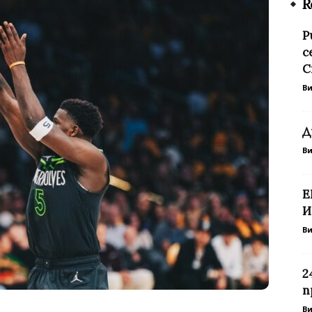
R
Р
с
С
В
Д
В
Е
И
В
2
п
В