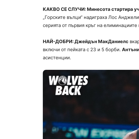
КАКВО СЕ СЛУЧИ: Минесота стартира уча
„Горските вълци“ надиграха Лос Анджелис 
серията от първия кръг на елиминациите 
НАЙ-ДОБРИ: Джейдън МакДаниелс
вкар
включи от пейката с 23 и 5 борби.
Антъни
асистенции.