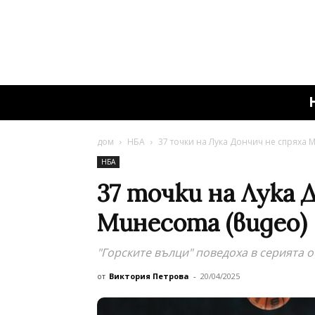
дом
НБА
37 точки на Лука Дончич не спряха 
НБА
37 точки на Лука 
Минесота (видео)
"Горските вълци" поведоха в серията 
от
Виктория Петрова
-
20/04/2025