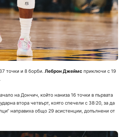
37 точки и 8 борби.
Леброн Джеймс
приключи с 19
.
чало на Дончич, който наниза 16 точки в първата
ударна втора четвърт, която спечели с 38:20, за да
ълци“ направиха общо 29 асистенции, допълнени от