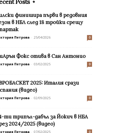
ecent Posts
илски финишира първи в редовния
езон в НБЛ след 18 тройки срещу
партак
иктория Петрова
-
25/04/2026
0
иАрън Фокс отива в Сан Антонио
иктория Петрова
-
03/02/2025
0
ВРОБАСКЕТ 2025: Италия срази
спания (видео)
иктория Петрова
-
02/09/2025
0
4-ти трипъл-дабъл за Йокич в НБА
рез 2024/2025 (видео)
иктория Петрова
-
07/02/2025
0