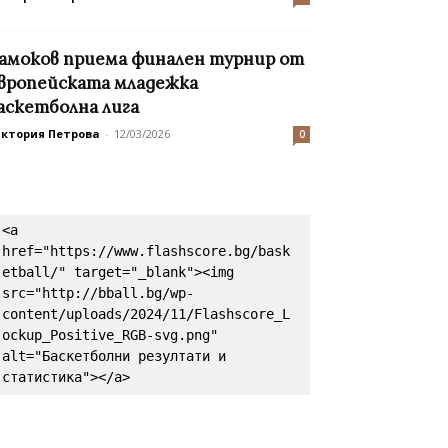
амоков приема финален турнир от
вропейската младежка
аскетболна лига
иктория Петрова
-
12/03/2026
0
<a 
href="https://www.flashscore.bg/bask
etball/" target="_blank"><img 
src="http://bball.bg/wp-
content/uploads/2024/11/Flashscore_L
ockup_Positive_RGB-svg.png" 
alt="Баскетболни резултати и 
статистика"></a>