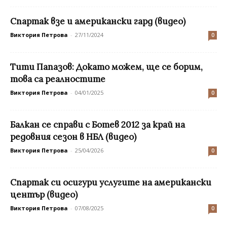
Спартак взе и американски гард (видео)
Виктория Петрова
-
27/11/2024
0
Тити Папазов: Докато можем, ще се борим,
това са реалностите
Виктория Петрова
-
04/01/2025
0
Балкан се справи с Ботев 2012 за край на
редовния сезон в НБЛ (видео)
Виктория Петрова
-
25/04/2026
0
Спартак си осигури услугите на американски
център (видео)
Виктория Петрова
-
07/08/2025
0