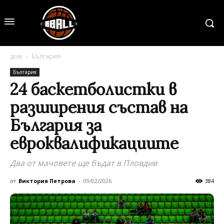
дом
България
България
24 баскетболистки в
разширения състав на
България за
евроквалификациите
Два от мачовете ще бъдат в Пловдив
от
Виктория Петрова
-
09/02/2026
384