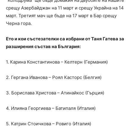
“Колодрума” ще бъде домакин на двубоите на нашите
срещу Азербайджан на 11 март и срещу Украйна на 14
март. Третият мач ще бъде на 17 март в Бар срещу
Черна гора.
Ето и кои състезателки са избрани от Таня Гатева за
разширения състав на България:
1. Карина Константинова – Келтерн (Германия)
2. Гергана Иванова – Роял Касторс (Белгия)
3. Борислава Христова – Атинайкос (Гърция)
4. Илияна Георгиева – Батипаля (Италия)
5. Катрин Стоичкова – Ровиго (Италия)