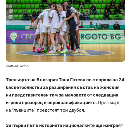
Снимка: ФИБА
Треньорът на България Таня Гатева се е спряла на 24
баскетболистки за разширения състав на женския
ни представителен тим за мачовете от следващия
игрови прозорец в евроквалификациите.
През март
на “лъвиците” предстоят три двубоя.
За първи път в историята националките ще изиграят