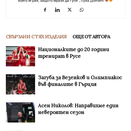
който играя, защото мразя да губя", Лука Дончич!
СВЪРЗАНИ С ТЯХ ИЗДЕЛИЯ
ОЩЕ ОТ АВТОРА
Националките до 20 години
тренират в Русе
Загуба за Везенков и Олимпиакос
във финалите в Гърция
Асен Николов: Направихме един
невероятен сезон