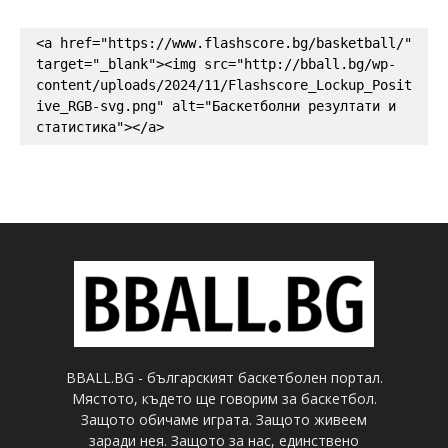
<a href="https://www.flashscore.bg/basketball/" 
target="_blank"><img src="http://bball.bg/wp-
content/uploads/2024/11/Flashscore_Lockup_Posit
ive_RGB-svg.png" alt="Баскетболни резултати и 
статистика"></a>
BBALL.BG - българският баскетболен портал.
Мястото, където ще говорим за баскетбол.
Защото обичаме играта. Защото живеем
заради нея. Защото за нас, единствено