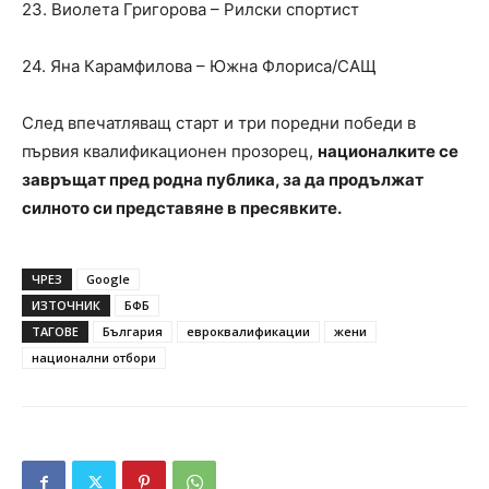
23. Виолета Григорова – Рилски спортист
24. Яна Карамфилова – Южна Флориса/САЩ
След впечатляващ старт и три поредни победи в
първия квалификационен прозорец,
националките се
завръщат пред родна публика, за да продължат
силното си представяне в пресявките.
ЧРЕЗ
Google
ИЗТОЧНИК
БФБ
ТАГОВЕ
България
евроквалификации
жени
национални отбори