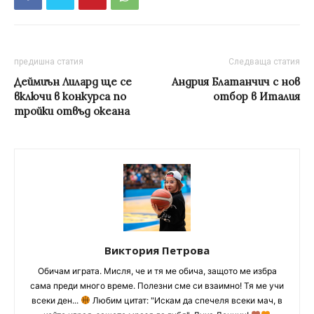
предишна статия
Следваща статия
Деймиън Лилард ще се
Андрия Блатанчич с нов
включи в конкурса по
отбор в Италия
тройки отвъд океана
Виктория Петрова
Обичам играта. Мисля, че и тя ме обича, защото ме избра
сама преди много време. Полезни сме си взаимно! Тя ме учи
всеки ден...
Любим цитат: "Искам да спечеля всеки мач, в