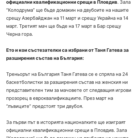
официални квалификационни срещи в Пловдив
. Зала
“Колодрума” ще бъде домакин на двубоите на нашите
срещу Азербайджан на 11 март и срещу Украйна на 14
март. Третият мач ще бъде на 17 март в Бар срещу
Черна гора.
Ето и кои състезателки са избрани от Таня Гатева за
разширения състав на България:
Треньорът на България Таня Гатева се е спряла на 24
баскетболистки за разширения състав на женския ни
представителен тим за мачовете от следващия игрови
прозорец в евроквалификациите. През март на
“лъвиците” предстоят три двубоя.
За първи път в историята националките ще изиграят
официални квалификационни срещи в Пловдив. Зала