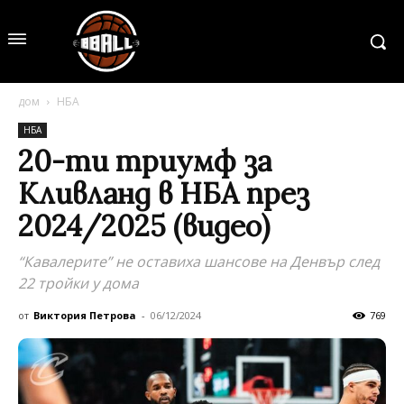
дом
НБА
НБА
20-ти триумф за
Кливланд в НБА през
2024/2025 (видео)
“Кавалерите” не оставиха шансове на Денвър след
22 тройки у дома
от
Виктория Петрова
-
06/12/2024
769