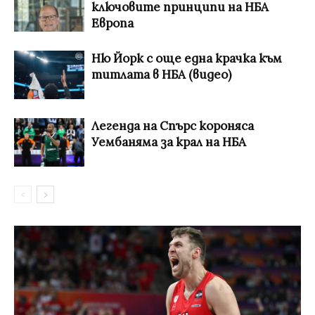
ключовите принципи на НБА
Европа
Ню Йорк с още една крачка към
титлата в НБА (видео)
Легенда на Спърс короняса
Уембаняма за крал на НБА