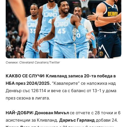
Снимки: Cleveland Cavaliers/Тwitter
КАКВО СЕ СЛУЧИ: Кливланд записа 20-та победа в
НБА през 2024/2025.
“Кавалерите” се наложиха над
Денвър със 126:114 и вече са с баланс от 13-1 у дома
през сезона в лигата.
НАЙ-ДОБРИ: Донован Мичъл
се отчете с 28 точки и 6
асистенции за Кливланд.
Дариъс Гарланд
добави 24.