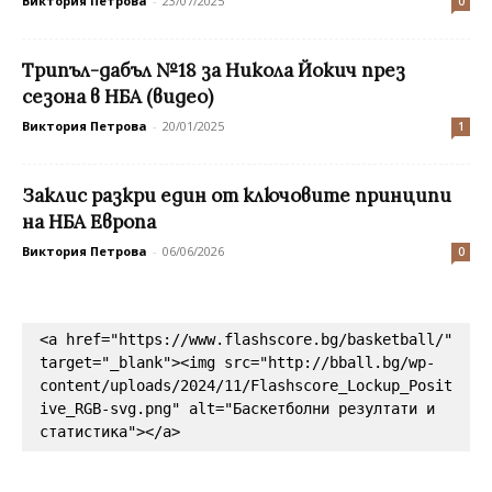
Виктория Петрова
-
23/07/2025
0
Трипъл-дабъл №18 за Никола Йокич през
сезона в НБА (видео)
Виктория Петрова
-
20/01/2025
1
Заклис разкри един от ключовите принципи
на НБА Европа
Виктория Петрова
-
06/06/2026
0
<a href="https://www.flashscore.bg/basketball/" 
target="_blank"><img src="http://bball.bg/wp-
content/uploads/2024/11/Flashscore_Lockup_Posit
ive_RGB-svg.png" alt="Баскетболни резултати и 
статистика"></a>