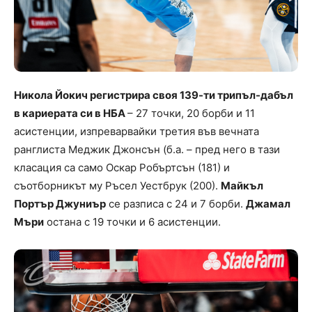
Никола Йокич регистрира своя 139-ти трипъл-дабъл
в кариерата си в НБА
– 27 точки, 20 борби и 11
асистенции, изпреварвайки третия във вечната
ранглиста Меджик Джонсън (б.а. – пред него в тази
класация са само Оскар Робъртсън (181) и
съотборникът му Ръсел Уестбрук (200).
Майкъл
Портър Джуниър
се разписа с 24 и 7 борби.
Джамал
Мъри
остана с 19 точки и 6 асистенции.