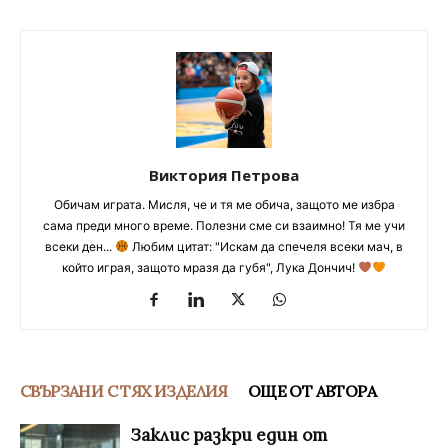
Виктория Петрова
Обичам играта. Мисля, че и тя ме обича, защото ме избра
сама преди много време. Полезни сме си взаимно! Тя ме учи
всеки ден...
Любим цитат: "Искам да спечеля всеки мач, в
който играя, защото мразя да губя", Лука Дончич!
СВЪРЗАНИ С ТЯХ ИЗДЕЛИЯ
ОЩЕ ОТ АВТОРА
Заклис разкри един от