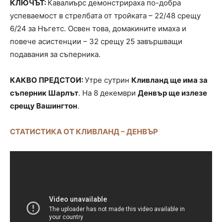
КЛЮЧЪТ:
Кавалиърс демонстрираха по-добра
успеваемост в стрелбата от тройката – 22/48 срещу
6/24 за Нъгетс. Освен това, домакините имаха и
повече асистенции – 32 срещу 25 завършващи
подавания за съперника.
КАКВО ПРЕДСТОИ:
Утре сутрин
Кливланд ще има за
съперник Шарлът
. На 8 декември
Денвър ще излезе
срещу Вашингтон
.
СТАТИСТИКА ОТ КЛИВЛАНД – ДЕНВЪР