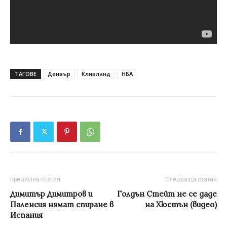
ТАГОВЕ
Денвър
Кливланд
НБА
предишна статия
Следваща статия
Димитър Димитров и
Голдън Стейт не се даде
Паленсия нямат спиране в
на Хюстън (видео)
Испания