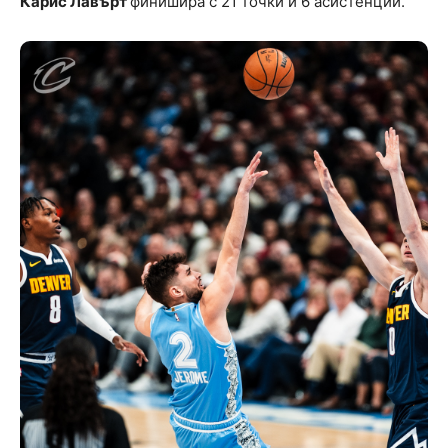
Карис Лавърт
финишира с 21 точки и 6 асистенции.